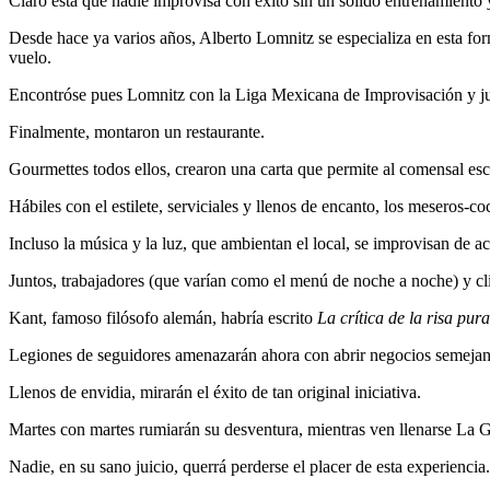
Claro está que nadie improvisa con éxito sin un sólido entrenamiento 
Desde hace ya varios años, Alberto Lomnitz se especializa en esta form
vuelo.
Encontróse pues Lomnitz con la Liga Mexicana de Improvisación y jur
Finalmente, montaron un restaurante.
Gourmettes todos ellos, crearon una carta que permite al comensal escog
Hábiles con el estilete, serviciales y llenos de encanto, los meseros-co
Incluso la música y la luz, que ambientan el local, se improvisan de a
Juntos, trabajadores (que varían como el menú de noche a noche) y cli
Kant, famoso filósofo alemán, habría escrito
La crítica de la risa pura
Legiones de seguidores amenazarán ahora con abrir negocios semejan
Llenos de envidia, mirarán el éxito de tan original iniciativa.
Martes con martes rumiarán su desventura, mientras ven llenarse La G
Nadie, en su sano juicio, querrá perderse el placer de esta experiencia.