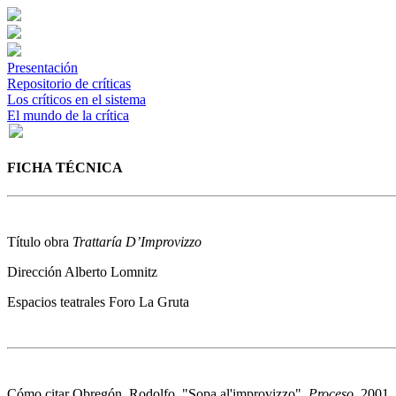
Presentación
Repositorio de críticas
Los críticos en el sistema
El mundo de la crítica
FICHA TÉCNICA
Título obra
Trattaría D’Improvizzo
Dirección
Alberto Lomnitz
Espacios teatrales
Foro La Gruta
Cómo citar
Obregón, Rodolfo. "Sopa al'improvizzo".
Proceso
, 2001.