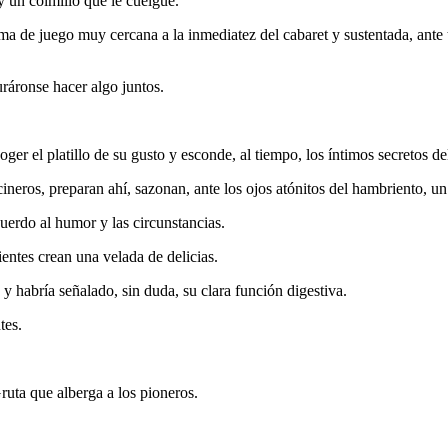
y un colmillo que le cuelgue.
a de juego muy cercana a la inmediatez del cabaret y sustentada, ante to
áronse hacer algo juntos.
er el platillo de su gusto y esconde, al tiempo, los íntimos secretos del
cineros, preparan ahí, sazonan, ante los ojos atónitos del hambriento, un p
cuerdo al humor y las circunstancias.
entes crean una velada de delicias.
y habría señalado, sin duda, su clara función digestiva.
tes.
ruta que alberga a los pioneros.