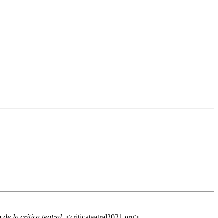
de la crítica teatral
, <criticateatral2021.org>