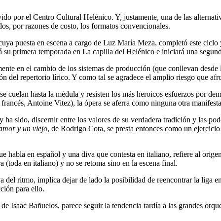
do por el Centro Cultural Helénico. Y, justamente, una de las alternativ
dos, por razones de costo, los formatos convencionales.
 cuya puesta en escena a cargo de Luz María Meza, completó este ciclo y
á su primera temporada en La capilla del Helénico e iniciará una segun
almente en el cambio de los sistemas de producción (que conllevan desde
ón del repertorio lírico. Y como tal se agradece el amplio riesgo que afr
e cuelan hasta la médula y resisten los más heroicos esfuerzos por demol
 francés, Antoine Vitez), la ópera se aferra como ninguna otra manifestac
y ha sido, discernir entre los valores de su verdadera tradición y las po
amor y un viejo
, de Rodrigo Cota, se presta entonces como un ejercicio i
e habla en español y una diva que contesta en italiano, refiere al orige
 (toda en italiano) y no se retoma sino en la escena final.
 del ritmo, implica dejar de lado la posibilidad de reencontrar la liga en
ción para ello.
 de Isaac Bañuelos, parece seguir la tendencia tardía a las grandes orq