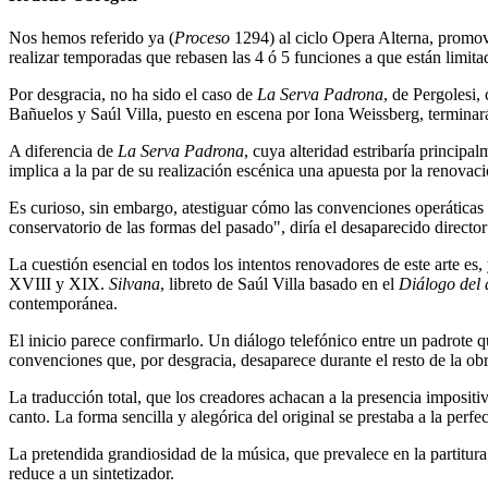
Nos hemos referido ya (
Proceso
1294) al ciclo Opera Alterna, promovi
realizar temporadas que rebasen las 4 ó 5 funciones a que están limita
Por desgracia, no ha sido el caso de
La Serva Padrona
, de Pergolesi,
Bañuelos y Saúl Villa, puesto en escena por Iona Weissberg, terminar
A diferencia de
La Serva Padrona
, cuya alteridad estribaría princip
implica a la par de su realización escénica una apuesta por la renovaci
Es curioso, sin embargo, atestiguar cómo las convenciones operáticas s
conservatorio de las formas del pasado", diría el desaparecido director
La cuestión esencial en todos los intentos renovadores de este arte es, 
XVIII y XIX.
Silvana
, libreto de Saúl Villa basado en el
Diálogo del 
contemporánea.
El inicio parece confirmarlo. Un diálogo telefónico entre un padrote qu
convenciones que, por desgracia, desaparece durante el resto de la obra
La traducción total, que los creadores achacan a la presencia impositiva
canto. La forma sencilla y alegórica del original se prestaba a la perfec
La pretendida grandiosidad de la música, que prevalece en la partitura
reduce a un sintetizador.