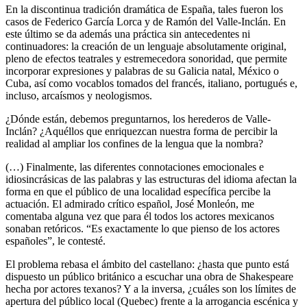
En la discontinua tradición dramática de España, tales fueron los
casos de Federico García Lorca y de Ramón del Valle-Inclán. En
este último se da además una práctica sin antecedentes ni
continuadores: la creación de un lenguaje absolutamente original,
pleno de efectos teatrales y estremecedora sonoridad, que permite
incorporar expresiones y palabras de su Galicia natal, México o
Cuba, así como vocablos tomados del francés, italiano, portugués e,
incluso, arcaísmos y neologismos.
¿Dónde están, debemos preguntarnos, los herederos de Valle-
Inclán? ¿Aquéllos que enriquezcan nuestra forma de percibir la
realidad al ampliar los confines de la lengua que la nombra?
(…) Finalmente, las diferentes connotaciones emocionales e
idiosincrásicas de las palabras y las estructuras del idioma afectan la
forma en que el público de una localidad específica percibe la
actuación. El admirado crítico español, José Monleón, me
comentaba alguna vez que para él todos los actores mexicanos
sonaban retóricos. “Es exactamente lo que pienso de los actores
españoles”, le contesté.
El problema rebasa el ámbito del castellano: ¿hasta que punto está
dispuesto un público británico a escuchar una obra de Shakespeare
hecha por actores texanos? Y a la inversa, ¿cuáles son los límites de
apertura del público local (Quebec) frente a la arrogancia escénica y