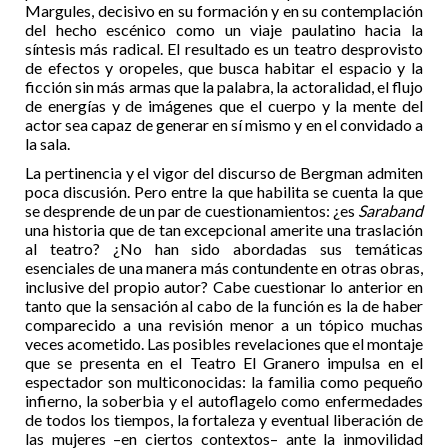
Margules, decisivo en su formación y en su contemplación
del hecho escénico como un viaje paulatino hacia la
síntesis más radical. El resultado es un teatro desprovisto
de efectos y oropeles, que busca habitar el espacio y la
ficción sin más armas que la palabra, la actoralidad, el flujo
de energías y de imágenes que el cuerpo y la mente del
actor sea capaz de generar en sí mismo y en el convidado a
la sala.
La pertinencia y el vigor del discurso de Bergman admiten
poca discusión. Pero entre la que habilita se cuenta la que
se desprende de un par de cuestionamientos: ¿es
Saraband
una historia que de tan excepcional amerite una traslación
al teatro? ¿No han sido abordadas sus temáticas
esenciales de una manera más contundente en otras obras,
inclusive del propio autor? Cabe cuestionar lo anterior en
tanto que la sensación al cabo de la función es la de haber
comparecido a una revisión menor a un tópico muchas
veces acometido. Las posibles revelaciones que el montaje
que se presenta en el Teatro El Granero impulsa en el
espectador son multiconocidas: la familia como pequeño
infierno, la soberbia y el autoflagelo como enfermedades
de todos los tiempos, la fortaleza y eventual liberación de
las mujeres –en ciertos contextos– ante la inmovilidad