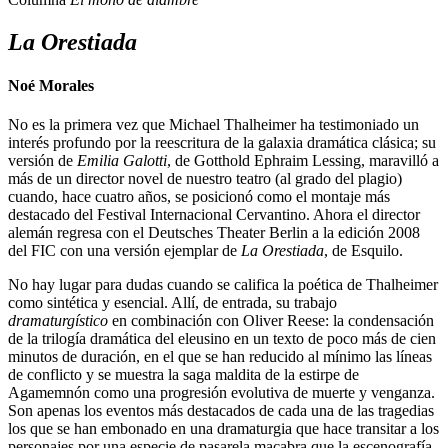
La Orestiada
Noé Morales
No es la primera vez que Michael Thalheimer ha testimoniado un
interés profundo por la reescritura de la galaxia dramática clásica; su
versión de
Emilia Galotti
, de Gotthold Ephraim Lessing, maravilló a
más de un director novel de nuestro teatro (al grado del plagio)
cuando, hace cuatro años, se posicionó como el montaje más
destacado del Festival Internacional Cervantino. Ahora el director
alemán regresa con el Deutsches Theater Berlin a la edición 2008
del FIC con una versión ejemplar de
La Orestiada
, de Esquilo.
No hay lugar para dudas cuando se califica la poética de Thalheimer
como sintética y esencial. Allí, de entrada, su trabajo
dramaturgístico
en combinación con Oliver Reese: la condensación
de la trilogía dramática del eleusino en un texto de poco más de cien
minutos de duración, en el que se han reducido al mínimo las líneas
de conflicto y se muestra la saga maldita de la estirpe de
Agamemnón como una progresión evolutiva de muerte y venganza.
Son apenas los eventos más destacados de cada una de las tragedias
los que se han embonado en una dramaturgia que hace transitar a los
personajes por una especie de pasarela macabra que la escenografía