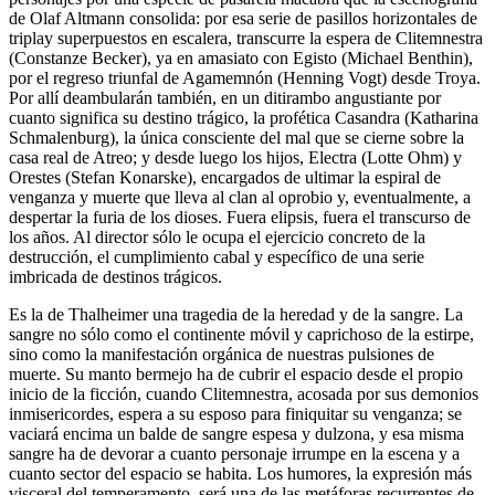
de Olaf Altmann consolida: por esa serie de pasillos horizontales de
triplay superpuestos en escalera, transcurre la espera de Clitemnestra
(Constanze Becker), ya en amasiato con Egisto (Michael Benthin),
por el regreso triunfal de Agamemnón (Henning Vogt) desde Troya.
Por allí deambularán también, en un ditirambo angustiante por
cuanto significa su destino trágico, la profética Casandra (Katharina
Schmalenburg), la única consciente del mal que se cierne sobre la
casa real de Atreo; y desde luego los hijos, Electra (Lotte Ohm) y
Orestes (Stefan Konarske), encargados de ultimar la espiral de
venganza y muerte que lleva al clan al oprobio y, eventualmente, a
despertar la furia de los dioses. Fuera elipsis, fuera el transcurso de
los años. Al director sólo le ocupa el ejercicio concreto de la
destrucción, el cumplimiento cabal y específico de una serie
imbricada de destinos trágicos.
Es la de Thalheimer una tragedia de la heredad y de la sangre. La
sangre no sólo como el continente móvil y caprichoso de la estirpe,
sino como la manifestación orgánica de nuestras pulsiones de
muerte. Su manto bermejo ha de cubrir el espacio desde el propio
inicio de la ficción, cuando Clitemnestra, acosada por sus demonios
inmisericordes, espera a su esposo para finiquitar su venganza; se
vaciará encima un balde de sangre espesa y dulzona, y esa misma
sangre ha de devorar a cuanto personaje irrumpe en la escena y a
cuanto sector del espacio se habita. Los humores, la expresión más
visceral del temperamento, será una de las metáforas recurrentes de