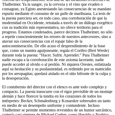
Thalheimer. Ya la sangre, ya la cerveza y el vino que evaden o
consagran, ya Egisto anestesiando las consecuencias de su mandato
espurio mediante el consumo de un
gallo
de marihuana. La tesis de
la puesta pareciera ser, en todo caso, una corroboración de que la
modernidad en Occidente, retratada a través de un diálogo exegético
con su tradición más representativa, no ofrece territorio para el
progreso. Estamos condenados, parece decirnos Thalheimer, no sólo
a repetir conscientemente los errores de nuestros antecesores, sino a
ataviar sus consecuencias con el ropaje falso de la
autoconmiseración. De ello acaso el desprendimiento de la frase
que, como un mantra aguijoneante, regala el Corifeo (Bert Wrede)
durante toda la puesta: “Hacer. Sufrir. Aprender.” Para Thalheimer
nadie escapa a la corroboración de este axioma lacerante, nadie
puede acceder al olvido o al perdón. Ni siquiera Orestes, enfatizada
aquí su hesitación y su pusilanimidad, es redimido por su matricidio
por los areopagitas; quedará aislado en el sitio bifronte de la culpa y
la desesperación.
El contubernio del director con el elenco es ante todo complejo y
compacto. La puesta transcurre con el rigor previsible de un montaje
alemán y hace florecer la tundra en los corazones de todos los
intérpretes: Becker, Schmalenburg y Konarskre sobresalen un tanto
en medio de un desempeño uniforme y contundente. Incluso
Thalheimer se permite momentos revestidos de un humor sarcástico,
cortesía casi siempre de Michael Gerber, como Heraldo y Nodriza.