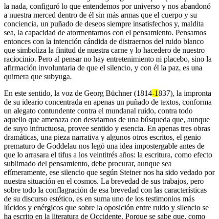
la nada, configuró lo que entendemos por universo y nos abandonó
a nuestra merced dentro de él sin más armas que el cuerpo y su
conciencia, un puñado de deseos siempre insatisfechos y, maldita
sea, la capacidad de atormentarnos con el pensamiento. Pensamos
entonces con la intención cándida de distraernos del ruido blanco
que simboliza la finitud de nuestra carne y lo hacedero de nuestro
raciocinio. Pero al pensar no hay entretenimiento ni placebo, sino la
afirmación involuntaria de que el silencio, y con él la paz, es una
quimera que subyuga.
En este sentido, la voz de Georg Büchner (1814
-1
837), la impronta
de su ideario concentrada en apenas un puñado de textos, conforma
un alegato contundente contra el mundanal ruido, contra todo
aquello que amenaza con desviarnos de una búsqueda que, aunque
de suyo infructuosa, provee sentido y esencia. En apenas tres obras
dramáticas, una pieza narrativa y algunos otros escritos, el genio
prematuro de Goddelau nos legó una idea impostergable antes de
que lo arrasara el tifus a los veintitrés años: la escritura, como efecto
sublimado del pensamiento, debe procurar, aunque sea
efímeramente, ese silencio que según Steiner nos ha sido vedado por
nuestra situación en el cosmos. La brevedad de sus trabajos, pero
sobre todo la conflagración de esa brevedad con las características
de su discurso estético, es en suma uno de los testimonios más
lúcidos y enérgicos que sobre la oposición entre ruido y silencio se
ha escrito en la literatura de Occidente. Porque se sabe que, como