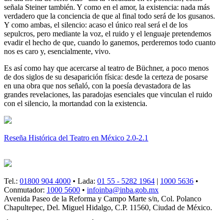
señala Steiner también. Y como en el amor, la existencia: nada más
verdadero que la conciencia de que al final todo será de los gusanos.
Y como ambas, el silencio: acaso el único real será el de los
sepulcros, pero mediante la voz, el ruido y el lenguaje pretendemos
evadir el hecho de que, cuando lo ganemos, perderemos todo cuanto
nos es caro y, esencialmente, vivo.
Es así como hay que acercarse al teatro de Büchner, a poco menos
de dos siglos de su desaparición física: desde la certeza de posarse
en una obra que nos señaló, con la poesía devastadora de las
grandes revelaciones, las paradojas esenciales que vinculan el ruido
con el silencio, la mortandad con la existencia.
Reseña Histórica del Teatro en México 2.0-2.1
Tel.:
01800 904 4000
• Lada:
01 55 - 5282 1964
|
1000 5636
•
Conmutador:
1000 5600
•
infoinba@inba.gob.mx
Avenida Paseo de la Reforma y Campo Marte s/n, Col. Polanco
Chapultepec, Del. Miguel Hidalgo, C.P. 11560, Ciudad de México.