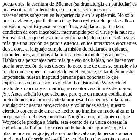
pocas otras, la escritura de Büchner (su dramaturgia en particular) es
una escritura del intermedio, en la que sus virtudes más
trascendentes subyacen en la apariencia y en la epidermis. No sólo
por lo evidente, que facilitaría el sofisma reductor de que lo valioso
en Büchner, en
Woyzeck
en específico, está dado a partir de su
condición de obra inacabada, interrumpida por el virus y la muerte.
En realidad, lo que el escritor alemán ha dejado como enseñanza es
más que una lección de pericia estética: en los intersticios elocuentes
de su obra, el lenguaje cumple la misión de relatarnos a quienes,
como lectores, asistimos a la furiosa revelación de sus alcances.
Hablan sus personajes pero más que eso nos hablan, nos hacen ver
que la proyección de sus deseos, lo poco que de ellos se cumple y lo
mucho que se queda encarcelado en el lenguaje, es también nuestra
impotencia, nuestra ineptitud perenne para concretar lo que
expresamos como deseo o volición. La historia de Woyzeck, el
relato de su locura y su martirio, no es otra versión más del
amour
fou
. Antes señala lo que sabemos pero que en nuestra cotidianidad
pretendemos acallar mediante la promesa, la esperanza o la franca
simulación: nuestras proyecciones y voluntades varias, nuestro
ejercicio concreto de amar de hecho, no implica en modo alguno la
perpetuación del deseo amoroso. Ningún amor, ni siquiera el que
Woyzeck le prodiga a María, está exento de su única certeza: la
caducidad, la finitud. Por más que lo hablemos, por más que lo
plasmemos en lenguaje, el amor ha de acabarse, la persona amada
un día no ha de serlo más –allí la vacuidad en el postcoito, como