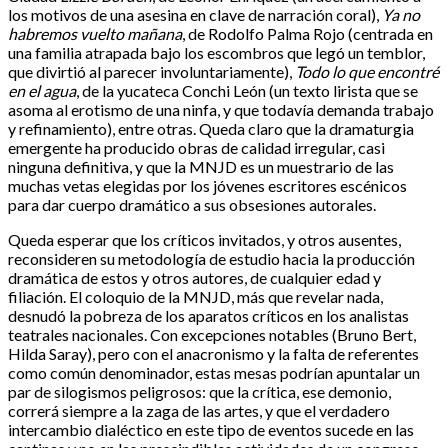
los motivos de una asesina en clave de narración coral),
Ya no
habremos vuelto mañana
, de Rodolfo Palma Rojo (centrada en
una familia atrapada bajo los escombros que legó un temblor,
que divirtió al parecer involuntariamente),
Todo lo que encontré
en el agua
, de la yucateca Conchi León (un texto lirista que se
asoma al erotismo de una ninfa, y que todavía demanda trabajo
y refinamiento), entre otras. Queda claro que la dramaturgia
emergente ha producido obras de calidad irregular, casi
ninguna definitiva, y que la MNJD es un muestrario de las
muchas vetas elegidas por los jóvenes escritores escénicos
para dar cuerpo dramático a sus obsesiones autorales.
Queda esperar que los críticos invitados, y otros ausentes,
reconsideren su metodología de estudio hacia la producción
dramática de estos y otros autores, de cualquier edad y
filiación. El coloquio de la MNJD, más que revelar nada,
desnudó la pobreza de los aparatos críticos en los analistas
teatrales nacionales. Con excepciones notables (Bruno Bert,
Hilda Saray), pero con el anacronismo y la falta de referentes
como común denominador, estas mesas podrían apuntalar un
par de silogismos peligrosos: que la crítica, ese demonio,
correrá siempre a la zaga de las artes, y que el verdadero
intercambio dialéctico en este tipo de eventos sucede en las