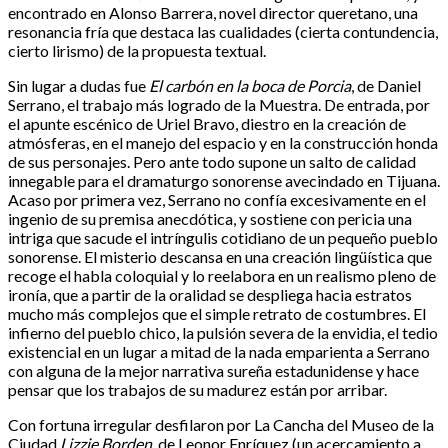
encontrado en Alonso Barrera, novel director queretano, una
resonancia fría que destaca las cualidades (cierta contundencia,
cierto lirismo) de la propuesta textual.
Sin lugar a dudas fue
El carbón en la boca de Porcia
, de Daniel
Serrano, el trabajo más logrado de la Muestra. De entrada, por
el apunte escénico de Uriel Bravo, diestro en la creación de
atmósferas, en el manejo del espacio y en la construcción honda
de sus personajes. Pero ante todo supone un salto de calidad
innegable para el dramaturgo sonorense avecindado en Tijuana.
Acaso por primera vez, Serrano no confía excesivamente en el
ingenio de su premisa anecdótica, y sostiene con pericia una
intriga que sacude el intríngulis cotidiano de un pequeño pueblo
sonorense. El misterio descansa en una creación lingüística que
recoge el habla coloquial y lo reelabora en un realismo pleno de
ironía, que a partir de la oralidad se despliega hacia estratos
mucho más complejos que el simple retrato de costumbres. El
infierno del pueblo chico, la pulsión severa de la envidia, el tedio
existencial en un lugar a mitad de la nada emparienta a Serrano
con alguna de la mejor narrativa sureña estadunidense y hace
pensar que los trabajos de su madurez están por arribar.
Con fortuna irregular desfilaron por La Cancha del Museo de la
Ciudad
Lizzie Borden
, de Leonor Enríquez (un acercamiento a