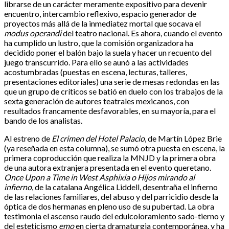
librarse de un carácter meramente expositivo para devenir
encuentro, intercambio reflexivo, espacio generador de
proyectos más allá de la inmediatez mortal que socava el
modus operandi
del teatro nacional. Es ahora, cuando el evento
ha cumplido un lustro, que la comisión organizadora ha
decidido poner el balón bajo la suela y hacer un recuento del
juego transcurrido. Para ello se aunó a las actividades
acostumbradas (puestas en escena, lecturas, talleres,
presentaciones editoriales) una serie de mesas redondas en las
que un grupo de críticos se batió en duelo con los trabajos de la
sexta generación de autores teatrales mexicanos, con
resultados francamente desfavorables, en su mayoría, para el
bando de los analistas.
Al estreno de
El crimen del Hotel Palacio
, de Martín López Brie
(ya reseñada en esta columna), se sumó otra puesta en escena, la
primera coproducción que realiza la MNJD y la primera obra
de una autora extranjera presentada en el evento queretano.
Once Upon a Time in West Asphixia o Hijos mirando al
infierno
, de la catalana Angélica Liddell, desentraña el infierno
de las relaciones familiares, del abuso y del parricidio desde la
óptica de dos hermanas en pleno uso de su pubertad. La obra
testimonia el ascenso raudo del edulcoloramiento sado-tierno y
del esteticismo
emo
en cierta dramaturgia contemporánea, y ha