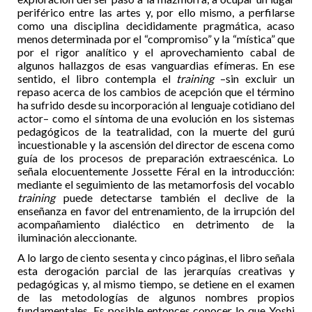
periférico entre las artes y, por ello mismo, a perfilarse
como una disciplina decididamente pragmática, acaso
menos determinada por el “compromiso” y la “mística” que
por el rigor analítico y el aprovechamiento cabal de
algunos hallazgos de esas vanguardias efímeras. En ese
sentido, el libro contempla el
training
–sin excluir un
repaso acerca de los cambios de acepción que el término
ha sufrido desde su incorporación al lenguaje cotidiano del
actor– como el síntoma de una evolución en los sistemas
pedagógicos de la teatralidad, con la muerte del gurú
incuestionable y la ascensión del director de escena como
guía de los procesos de preparación extraescénica. Lo
señala elocuentemente Jossette Féral en la introducción:
mediante el seguimiento de las metamorfosis del vocablo
training
puede detectarse también el declive de la
enseñanza en favor del entrenamiento, de la irrupción del
acompañamiento dialéctico en detrimento de la
iluminación aleccionante.
A lo largo de ciento sesenta y cinco páginas, el libro señala
esta derogación parcial de las jerarquías creativas y
pedagógicas y, al mismo tiempo, se detiene en el examen
de las metodologías de algunos nombres propios
fundamentales. Es posible entonces conocer lo que Yoshi