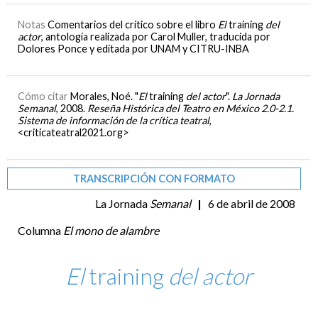
Notas
Comentarios del crítico sobre el libro
El
training
del
actor
, antología realizada por Carol Muller, traducida por
Dolores Ponce y editada por UNAM y CITRU-INBA
Cómo citar
Morales, Noé. "
El
training
del actor
".
La Jornada
Semanal
, 2008.
Reseña Histórica del Teatro en México 2.0-2.1.
Sistema de información de la crítica teatral
,
<criticateatral2021.org>
TRANSCRIPCIÓN CON FORMATO
La Jornada
Semanal
|
6 de abril de 2008
Columna
El mono de alambre
El
training
del actor