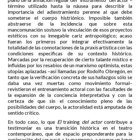
término utilizado hasta la náusea para describir la
importancia del adiestramiento perenne al que debe
someterse el cuerpo histriónico. Imposible también
abstraerse de la incidencia que sobre esta
mancomunación sostuvo la vinculación de esos proyectos
estéticos con su innegable cariz antropológico; acaso
fueran los primeros por integrar efectivamente la
totalidad de las connotaciones de la
praxis
artística con las
condiciones específicas de su contexto histórico.
Marcadas por la recuperación de cierto talante místico e
influidas por los resabios de un marxismo optimista, estas
utopías aplazadas –así llamadas por Rodolfo Obregón, en
tanto que la verificación concreta de sus hallazgos sólo se
daba una vez muertas como movimiento formal–
revistieron el entrenamiento actoral con las facultades de
la expansión de la conciencia interpretativa y con la
certeza de que sin el conocimiento pleno de las
posibilidades del cuerpo, la actoralidad está amputada de
sentido crítico.
En todo caso, lo que
El
training
del actor
contribuye a
testimoniar es una transición histórica en el teatro
contemporáneo, que de espacio preponderante para la
exploración del ser pasó a la mazmorra, a ocupar un lugar