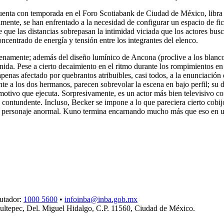
a con temporada en el Foro Scotiabank de Ciudad de México, libra su pr
ente, se han enfrentado a la necesidad de configurar un espacio de fic
que las distancias sobrepasan la intimidad viciada que los actores busca
ncentrado de energía y tensión entre los integrantes del elenco.
enamente; además del diseño lumínico de Ancona (proclive a los blancos
da. Pese a cierto decaimiento en el ritmo durante los rompimientos en l
enas afectado por quebrantos atribuibles, casi todos, a la enunciación 
nte a los dos hermanos, parecen sobrevolar la escena en bajo perfil; su 
 emotivo que ejecuta. Sorpresivamente, es un actor más bien televisivo 
contundente. Incluso, Becker se impone a lo que pareciera cierto cobijo 
e un personaje anormal. Kuno termina encarnando mucho más que eso en u
utador:
1000 5600
•
infoinba@inba.gob.mx
ltepec, Del. Miguel Hidalgo, C.P. 11560, Ciudad de México.