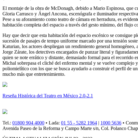
El montaje de la obra de McDonagh, debido a Mario Espinosa, que cuent
Gloria Carrasco y Ángel Ancona, escenógrafa e iluminador respectivam
Pese a su aforamiento como teatro de cámara en herradura, es evidente 
habitación completa del espacio a través del gesto mínimo, del flujo co
Hay que decir que esta habitación del espacio escénico se consigue pl
sucesión de pasajes de tempo uniforme marcado por una tensión sosteni
Katurian, los actores despliegan un rendimiento general homogéneo, ap
Jorge Zárate, los detectives encargados de punzar literal y figuradame
quien se note errático y distante, demasiado formal para el recorrido
Michal sobrepasa el cliché del enfermo mental y se vuelve complejo y 
poliomielítico con los que se busca ayudarlo a construir el perfil d
mucho más que entretenimiento.
Reseña Histórica del Teatro en México 2.0-2.1
Tel.:
01800 904 4000
• Lada:
01 55 - 5282 1964
|
1000 5636
• Conm
Avenida Paseo de la Reforma y Campo Marte s/n, Col. Polanco Chapu