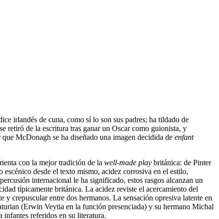
ce irlandés de cuna, como sí lo son sus padres; ha tildado de
e retiró de la escritura tras ganar un Oscar como guionista, y
ctar que McDonagh se ha diseñado una imagen decidida de
enfant
ienta con la mejor tradición de la
well-made play
británica: de Pinter
 escénico desde el texto mismo, acidez corrosiva en el estilo,
percusión internacional le ha significado, estos rasgos alcanzan un
idad típicamente británica. La acidez reviste el acercamiento del
ante y crepuscular entre dos hermanos. La sensación opresiva latente en
 Katurian (Erwin Veytia en la función presenciada) y su hermano Michal
infantes referidos en su literatura.