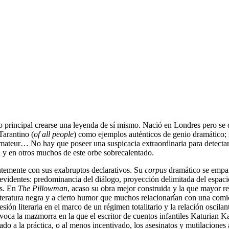
principal crearse una leyenda de sí mismo. Nació en Londres pero se di
Tarantino (
of all people
) como ejemplos auténticos de genio dramático; s
ol amateur… No hay que poseer una suspicacia extraordinaria para dete
al y en otros muchos de este orbe sobrecalentado.
temente con sus exabruptos declarativos. Su
corpus
dramático se empar
evidentes: predominancia del diálogo, proyección delimitada del espacio
as. En
The Pillowman
, acaso su obra mejor construida y la que mayor re
literatura negra y a cierto humor que muchos relacionarían con una comic
fesión literaria en el marco de un régimen totalitario y la relación oscil
 evoca la mazmorra en la que el escritor de cuentos infantiles Katurian
 a la práctica, o al menos incentivado, los asesinatos y mutilaciones a 