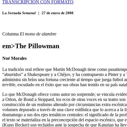
TRANSCRIPCIÓN CON FORMATO
La Jornada
Semanal
|
27 de enero de 2008
Columna
El mono de alambre
em>The Pillowman
Noé Morales
La tradición oral refiere que Martin McDonagh tiene como pasatiempo 
“aburridos” a Shakespeare y a Chéjov, y ha contrapuesto a Pinter y a 
administra sin bríos una fortuna creciente al tiempo que juega futb
terrible
, escudado en el éxito que sus obras han tenido en su país nat
Lo que McDonagh ofrece como autor no sorprende; se vincula eviden
a Orton, de Bond a Stoppard, los ecos de otras voces en su teatro son 
construcción de un realismo alterado por circunstancias extra escénic
volumen depurado a través de una clave estilística que lo acerca a la 
dramaturgo a sus dos ejes temáticos centrales: el significado de la pro
el texto se materializa en la preconcepción del espacio escénico, que
(Kuno Becker) son recluidos ante la sospecha de que Katurian ha llevado