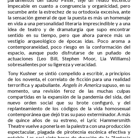
impecable en cuanto a congruencia y organicidad, pero
sucumbe ante la estrechez de su ortodoxia excesiva, ante
la sensación general de que la puesta es más un homenaje
en vida a una personalidad literaria imprescindible y a una
idea de teatro y de dramaturgia que supo encontrar
sentido en su tiempo, pero que ahora parece más un
vestigio arqueológico de épocas idas. Poco aroma a
contemporaneidad, poco riesgo en la conformación del
espacio, aunque pudo disfrutarse de un puñado de
actuaciones (Leo Bill, Stephen Moor, Lia Williams)
sobresalientes por su ligereza y veracidad.
Tony Kushner se sintió compelido a escribir, a principios
de los noventa, el correlato de ficción para una realidad
terrorífica y apabullante.
Angels in America
supuso, en su
momento, una revisión feroz de las muchas culpas
compartidas en la expansión de la pandemia del sida, del
nuevo orden social que su brote configuró, y del
replanteamiento de los códigos de la vida homosexual
contemporánea que dejó tras su paso exterminador. A más
de quince años de su estreno, el Lyric Hammersmith
Theatre vuelve a ponerla en la palestra con una producción
espectacular, plagada de pirotecnia escénica efectiva y
notable. Las casi siete horas de duración de la "fantasía