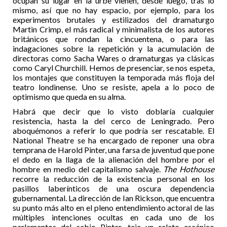
ocupan su lugar en la urbe vienen, desde luego, tras lo
mismo, así que no hay espacio, por ejemplo, para los
experimentos brutales y estilizados del dramaturgo
Martin Crimp, el más radical y minimalista de los autores
británicos que rondan la cincuentena, o para las
indagaciones sobre la repetición y la acumulación de
directoras como Sacha Wares o dramaturgas ya clásicas
como Caryl Churchill. Hemos de presenciar, se nos espeta,
los montajes que constituyen la temporada más floja del
teatro londinense. Uno se resiste, apela a lo poco de
optimismo que queda en su alma.
Habrá que decir que lo visto doblaría cualquier
resistencia, hasta la del cerco de Leningrado. Pero
aboquémonos a referir lo que podría ser rescatable. El
National Theatre se ha encargado de reponer una obra
temprana de Harold Pinter, una farsa de juventud que pone
el dedo en la llaga de la alienación del hombre por el
hombre en medio del capitalismo salvaje.
The Hothouse
recorre la reducción de la existencia personal en los
pasillos laberínticos de una oscura dependencia
gubernamental. La dirección de Ian Rickson, que encuentra
su punto más alto en el pleno entendimiento actoral de las
múltiples intenciones ocultas en cada uno de los
parlamentos del sabio Pinter, teje un relato escénico