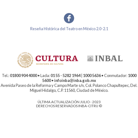
Reseña Histórica del Teatro en México 2.0-2.1
Tel.:
01800 904 4000
• Lada:
01 55 - 5282 1964
|
1000 5636
• Conmutador:
1000
5600
•
infoinba@inba.gob.mx
Avenida Paseo de la Reforma y Campo Marte s/n, Col. Polanco Chapultepec, Del.
Miguel Hidalgo, C.P. 11560, Ciudad de México.
ÚLTIMA ACTUALIZACIÓN JULIO - 2023
DERECHOS RESERVADOS INBA-CITRU ©