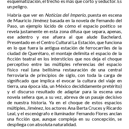
esquematización, el trecho es más que corto y seductor. Es
un peligro.
Habría que ver en
Noticias del Imperio
, puesta en escena
de Mauricio Jiménez basada en la novela de Fernando del
Paso, un ejemplo lúcido de cómo el espacio poético se
revela justamente en esta zona difusa que separa, apenas,
ese adentro y ese afuera al que alude Bachelard.
Presentado en el Centro Cultural La Estación, que funciona
en lo que fuera la antigua estación de ferrocarriles de la
ciudad de Querétaro, el montaje delimita el espacio de la
ficción teatral en los intersticios que nos deja el choque
perceptivo entre las múltiples referencias del espacio
físico real (una bellísima restauración de una central
ferroviaria de principios de siglo, con toda la carga de
significado que implica el evocar la cultura del viaje en
tierra, una época ida, un México decididamente pretérito)
y el discurso resultado de adaptar para la escena una
novela señera que, a su vez, abreva de un pasaje decisivo
de nuestra historia. Ya en el choque de estos espacios
múltiples, Jiménez, los actores Ana Berta Cruces y Ricardo
Leal, y el escenógrafo e iluminador Fernando Flores anclan
una ficción que, aunque compleja en su concepción, se
despliega con absoluta naturalidad.