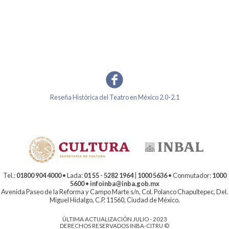
Reseña Histórica del Teatro en México 2.0-2.1
Tel.:
01800 904 4000
• Lada:
01 55 - 5282 1964
|
1000 5636
• Conmutador:
1000
5600
•
infoinba@inba.gob.mx
Avenida Paseo de la Reforma y Campo Marte s/n, Col. Polanco Chapultepec, Del.
Miguel Hidalgo, C.P. 11560, Ciudad de México.
ÚLTIMA ACTUALIZACIÓN JULIO - 2023
DERECHOS RESERVADOS INBA-CITRU ©