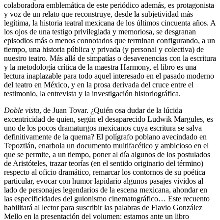
colaboradora emblemática de este periódico además, es protagonista
y voz de un relato que reconstruye, desde la subjetividad más
legítima, la historia teatral mexicana de los últimos cincuenta años. A
los ojos de una testigo privilegiada y memoriosa, se desgranan
episodios más o menos connotados que terminan configurando, a un
tiempo, una historia pública y privada (y personal y colectiva) de
nuestro teatro. Más allá de simpatías o desavenencias con la escritura
y la metodología crítica de la maestra Harmony, el libro es una
lectura inaplazable para todo aquel interesado en el pasado moderno
del teatro en México, y en la prosa derivada del cruce entre el
testimonio, la entrevista y la investigación historiográfica.
Doble vista
, de Juan Tovar. ¿Quién osa dudar de la lúcida
excentricidad de quien, según el desaparecido Ludwik Margules, es
uno de los pocos dramaturgos mexicanos cuya escritura se salva
definitivamente de la quema? El polígrafo poblano avecindado en
Tepoztlán, enarbola un documento multifacético y ambicioso en el
que se permite, a un tiempo, poner al día algunos de los postulados
de Aristóteles, trazar teorías (en el sentido originario del término)
respecto al oficio dramático, remarcar los contornos de su poética
particular, evocar con humor lapidario algunos pasajes vividos al
lado de personajes legendarios de la escena mexicana, ahondar en
las especificidades del guionismo cinematográfico… Este recuento
habilitará al lector para suscribir las palabras de Flavio González
Mello en la presentación del volumen: estamos ante un libro