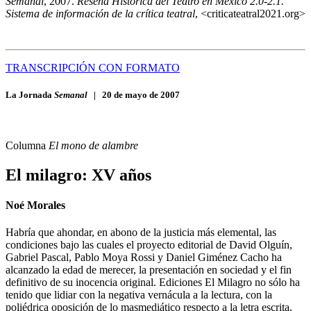
Semanal
, 2007.
Reseña Histórica del Teatro en México 2.0-2.1.
Sistema de información de la crítica teatral
, <criticateatral2021.org>
TRANSCRIPCIÓN CON FORMATO
La Jornada
Semanal
|
20 de mayo de 2007
Columna
El mono de alambre
El milagro: XV años
Noé Morales
Habría que ahondar, en abono de la justicia más elemental, las
condiciones bajo las cuales el proyecto editorial de David Olguín,
Gabriel Pascal, Pablo Moya Rossi y Daniel Giménez Cacho ha
alcanzado la edad de merecer, la presentación en sociedad y el fin
definitivo de su inocencia original. Ediciones El Milagro no sólo ha
tenido que lidiar con la negativa vernácula a la lectura, con la
poliédrica oposición de lo masmediático respecto a la letra escrita,