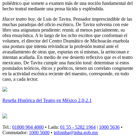
poliédrico que somete a examen más de una noción fundamental del
hecho teatral mediante una prosa lúcida y espléndida.
Hacer teatro hoy
, de Luis de Tavira. Pensador imprescindible de las
muchas paradojas del oficio escénico, De Tavira solventa con este
libro una asignatura pendiente: reunir, al menos parcialmente, su
obra ensayística. A lo largo de los ocho escritos que conforman el
volumen, el director del Centro Dramático de Michoacán enarbola
una postura que intenta reivindicar la profesión teatral ante el
avasallamiento de otras que, espurias en sí mismas, la arrinconan e
intentan acallarla. En medio de ese desierto reflexivo que es el teatro
mexicano, De Tavira cumple una función toral: determinar si estos
postulados teóricos, éticos y poéticos, tienen un correlato congruente
en la actividad escénica reciente del maestro, corresponde, en todo
caso, a cada lector.
Reseña Histórica del Teatro en México 2.0-2.1
Tel.:
01800 904 4000
• Lada:
01 55 - 5282 1964
|
1000 5636
•
Conmutador:
1000 5600
•
infoinba@inba.gob.mx