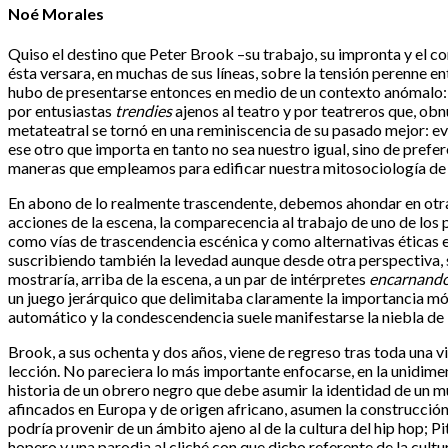
Noé Morales
Quiso el destino que Peter Brook –su trabajo, su impronta y el co
ésta versara, en muchas de sus líneas, sobre la tensión perenne e
hubo de presentarse entonces en medio de un contexto anómalo: en
por entusiastas
trendies
ajenos al teatro y por teatreros que, ob
metateatral se tornó en una reminiscencia de su pasado mejor: ev
ese otro que importa en tanto no sea nuestro igual, sino de prefere
maneras que empleamos para edificar nuestra mitosociología de b
En abono de lo realmente trascendente, debemos ahondar en otra p
acciones de la escena, la comparecencia al trabajo de uno de los 
como vías de trascendencia escénica y como alternativas éticas en
suscribiendo también la levedad aunque desde otra perspectiva, s
mostraría, arriba de la escena, a un par de intérpretes
encarnand
un juego jerárquico que delimitaba claramente la importancia móvi
automático y la condescendencia suele manifestarse la niebla de
Brook, a sus ochenta y dos años, viene de regreso tras toda una 
lección. No pareciera lo más importante enfocarse, en la unidime
historia de un obrero negro que debe asumir la identidad de un m
afincados en Europa y de origen africano, asumen la construcción d
podría provenir de un ámbito ajeno al de la cultura del hip hop; 
hopero y una parodia al cliché con que dicho referente de la cul