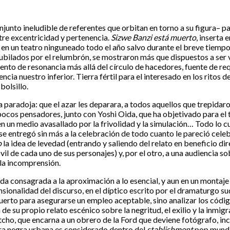
njunto ineludible de referentes que orbitan en torno a su figura– pa
ntre excentricidad y pertenencia.
Sizwe Banzi está muerto
, inserta
 un teatro ninguneado todo el año salvo durante el breve tiempo de
nubilados por el relumbrón, se mostraron más que dispuestos a ser v
ento de resonancia más allá del círculo de hacedores, fuente de r
ncia nuestro inferior. Tierra fértil para el interesado en los ritos d
olsillo.
aradoja: que el azar les deparara, a todos aquellos que trepidaro
pocos pensadores, junto con Yoshi Oida, que ha objetivado para el 
 un medio avasallado por la frivolidad y la simulación… Todo lo cu
e entregó sin más a la celebración de todo cuanto le pareció celeb
o
la idea de levedad (entrando y saliendo del relato en beneficio d
l de cada uno de sus personajes) y, por el otro, a una audiencia so
 la incomprensión.
vida consagrada a la aproximación a lo esencial, y aun en un monta
nsionalidad del discurso, en el díptico escrito por el dramaturgo 
uerto para asegurarse un empleo aceptable, sino analizar los códi
e su propio relato escénico sobre la negritud, el exilio y la inmig
Pitcho, que encarna a un obrero de la Ford que deviene fotógrafo, 
tura negra urbana es considerado dentro del
stablishment
pop mundia