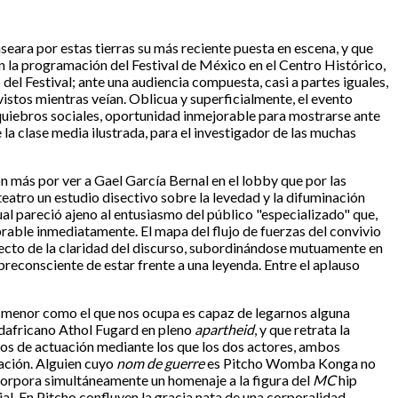
seara por estas tierras su más reciente puesta en escena, y que
 en la programación del Festival de México en el Centro Histórico,
l Festival; ante una audiencia compuesta, casi a partes iguales,
istos mientras veían. Oblicua y superficialmente, el evento
equiebros sociales, oportunidad inmejorable para mostrarse ante
e la clase media ilustrada, para el investigador de las muchas
n más por ver a Gael García Bernal en el lobby que por las
teatro un estudio disectivo sobre la levedad y la difuminación
al pareció ajeno al entusiasmo del público "especializado" que,
rable inmediatamente. El mapa del flujo de fuerzas del convivio
irecto de la claridad del discurso, subordinándose mutuamente en
breconsciente de estar frente a una leyenda. Entre el aplauso
je menor como el que nos ocupa es capaz de legarnos alguna
sudafricano Athol Fugard en pleno
apartheid
, y que retrata la
gos de actuación mediante los que los dos actores, ambos
ración. Alguien cuyo
nom de guerre
es Pitcho Womba Konga no
incorpora simultáneamente un homenaje a la figura del
MC
hip
l. En Pitcho confluyen la gracia nata de una corporalidad