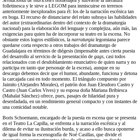
Sensacional de maricones
homenajea y subvierte la literatura
folletinesca y le sirve a LEGOM para inmiscuirse en terrenos
anteriormente inexplorados para él: los de la narración escénica tan
en boga. El recurso de distanciarse del relato subraya las habilidades
del autor (extraordinarias dentro del contexto de la dramaturgia
nacional) para la elaboración del lenguaje y complejiza, aún más, las
exigencias para quien ha de incorporar su teatro en la escena. No
obstante estos logros estilísticos, la
narraturgia
legomiana parece
quedarse corta respecto a otros trabajos del dramaturgo de
Guadalajara en términos de diégesis (impensable antes cierta puesta
del desarrollo al servicio de la presentación de
gags
, casi todos
relacionados con el desdoblamiento enunciativo de quien narra y no
participa en tanto que personaje de la escena), aunque en su
descargo debemos decir que el humor, abundante, funciona y detona
la carcajada casi en todo momento. El triángulo compuesto por
Jaimito (Alejandro Morales), el patrón don Juan Eleudoro Castro y
Castro (Juan Carlos Vives) y su esposa doña Mariana Bribiesca
(Mahalat Sánchez) ofrece, pues, pasajes de hilaridad pura y
desenfadada, en un rendimiento general compacto y con instantes de
una comicidad notable.
Boris Schoemann, encargado de la puesta en escena que se presenta
en el Teatro La Capilla, se enfrenta a la narración escénica y al
dilema de evitar su ilustración burda, y acaso a ello busca oponerse
de igual forma la escenografía de Noé Casillas, que divide el