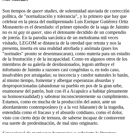
Son tiempos de
queer studies
, de solemnidad ataviada de corrección
política, de "normalización y tolerancia", y lo primero que hay que
celebrar en la pieza del multipremiado Luis Enrique Gutiérrez Ortiz
Monasterio es el desenfado: el primer episodio de la saga de Jaimito
no es ni
gay
ni
queer
, sino el detonante decidido de un compendio
de jotería. En la parodia sarcástica de un melodrama mil veces
visitado, LEGOM se distancia de la otredad que retrata y nos la
presenta, inserta en una realidad atrofiada y anómala (pues los
"normales" pronto se desenmascaran), como materia para un estudio
de la frustración y de la incapacidad. Como en algunos otros de los
miembros de su galería de desilusionados, legom atribuye el
infortunio de Jaimito a razones casi congénitas o, en todo caso,
insalvables por arraigadas; su inocencia y candor naturales lo harán,
al mismo tiempo, fomentar y albergar esperanzas absurdas y
desproporcionadas (abandonar su pueblo en pos de la gran urbe,
enamorarse del patrón, huir con él a Acapulco a habitar plenamente
su homosexualidad) y sabotear inconscientemente su cumplimiento.
Estamos, como en mucha de la producción del autor, ante un
abordamiento contemporáneo (y a la vez hilarante) de la tragedia,
entendida como el fracaso y el absurdo cotidiano, como el dolor,
visto con cierto dejo de ternura, de saberse incapaz de contravenir
esa suerte de predestinación, de mal sino originario.