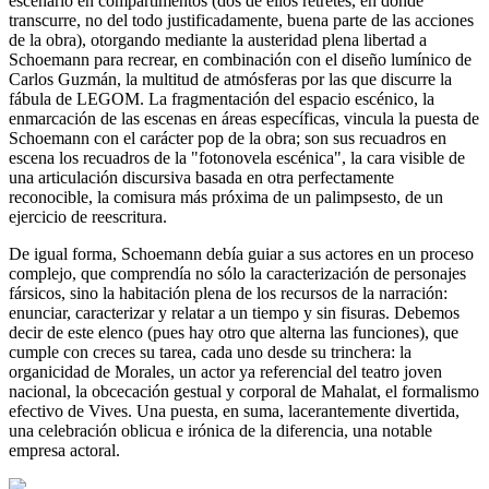
escenario en compartimentos (dos de ellos retretes, en donde
transcurre, no del todo justificadamente, buena parte de las acciones
de la obra), otorgando mediante la austeridad plena libertad a
Schoemann para recrear, en combinación con el diseño lumínico de
Carlos Guzmán, la multitud de atmósferas por las que discurre la
fábula de LEGOM. La fragmentación del espacio escénico, la
enmarcación de las escenas en áreas específicas, vincula la puesta de
Schoemann con el carácter pop de la obra; son sus recuadros en
escena los recuadros de la "fotonovela escénica", la cara visible de
una articulación discursiva basada en otra perfectamente
reconocible, la comisura más próxima de un palimpsesto, de un
ejercicio de reescritura.
De igual forma, Schoemann debía guiar a sus actores en un proceso
complejo, que comprendía no sólo la caracterización de personajes
fársicos, sino la habitación plena de los recursos de la narración:
enunciar, caracterizar y relatar a un tiempo y sin fisuras. Debemos
decir de este elenco (pues hay otro que alterna las funciones), que
cumple con creces su tarea, cada uno desde su trinchera: la
organicidad de Morales, un actor ya referencial del teatro joven
nacional, la obcecación gestual y corporal de Mahalat, el formalismo
efectivo de Vives. Una puesta, en suma, lacerantemente divertida,
una celebración oblicua e irónica de la diferencia, una notable
empresa actoral.