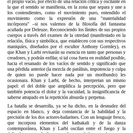
el propio vacío, por efecto de una relación crítica y oscilante en
la que el sentido se manifiesta, en la zona que separa y une a
los contendientes, como el movimiento puro, entendido el
movimiento como la expresión de una "materialidad
incórporea" –si nos valemos de la filosofía del fantasma
acuñada por Deleuze. Reconociendo los límites de sus propios
cuerpos a través del examen de la otredad (manifestado en la
relación, física y simbólica, que establecen con sus respectivos
maniquíes, diseñados por el escultor Anthony Gormley), es
que Khan y Larbi revisarán su esencia en tanto que personas y
creadores, y podrán enfilar, si tal cosa fuera en realidad posible,
hacia el resanado de los vacíos de sentido y significado que
una pérdida anterior (la mezcla de parálisis, impotencia y culpa
de quien no puede hacer nada por un moribundo) les
ocasionara. Khan y Larbi, de hecho, interpretan un mismo
papel: el del doble que amplifica la percepción, pero que
también potencia el dolor y la vacuidad, la insignificancia de
saberse atrapado en la repetición absurda y perpetua.
La batalla se desarrolla, ya se ha dicho, en la desnudez del
espacio en blanco, y deja constancia de la habilidad y la
precisión de los dos actores-bailarines. Con un lenguaje fresco,
que incorpora elementos del kathakali y de la danza
contemporánea, Khan y Larbi oscilan entre el fuego y la