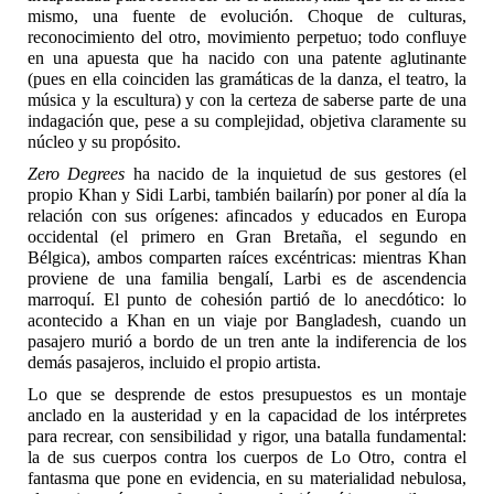
mismo, una fuente de evolución. Choque de culturas,
reconocimiento del otro, movimiento perpetuo; todo confluye
en una apuesta que ha nacido con una patente aglutinante
(pues en ella coinciden las gramáticas de la danza, el teatro, la
música y la escultura) y con la certeza de saberse parte de una
indagación que, pese a su complejidad, objetiva claramente su
núcleo y su propósito.
Zero Degrees
ha nacido de la inquietud de sus gestores (el
propio Khan y Sidi Larbi, también bailarín) por poner al día la
relación con sus orígenes: afincados y educados en Europa
occidental (el primero en Gran Bretaña, el segundo en
Bélgica), ambos comparten raíces excéntricas: mientras Khan
proviene de una familia bengalí, Larbi es de ascendencia
marroquí. El punto de cohesión partió de lo anecdótico: lo
acontecido a Khan en un viaje por Bangladesh, cuando un
pasajero murió a bordo de un tren ante la indiferencia de los
demás pasajeros, incluido el propio artista.
Lo que se desprende de estos presupuestos es un montaje
anclado en la austeridad y en la capacidad de los intérpretes
para recrear, con sensibilidad y rigor, una batalla fundamental:
la de sus cuerpos contra los cuerpos de Lo Otro, contra el
fantasma que pone en evidencia, en su materialidad nebulosa,