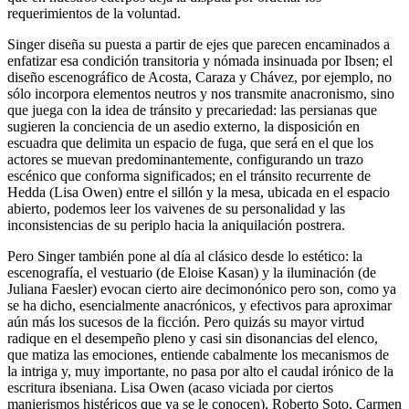
requerimientos de la voluntad.
Singer diseña su puesta a partir de ejes que parecen encaminados a
enfatizar esa condición transitoria y nómada insinuada por Ibsen; el
diseño escenográfico de Acosta, Caraza y Chávez, por ejemplo, no
sólo incorpora elementos neutros y nos transmite anacronismo, sino
que juega con la idea de tránsito y precariedad: las persianas que
sugieren la conciencia de un asedio externo, la disposición en
escuadra que delimita un espacio de fuga, que será en el que los
actores se muevan predominantemente, configurando un trazo
escénico que conforma significados; en el tránsito recurrente de
Hedda (Lisa Owen) entre el sillón y la mesa, ubicada en el espacio
abierto, podemos leer los vaivenes de su personalidad y las
inconsistencias de su periplo hacia la aniquilación postrera.
Pero Singer también pone al día al clásico desde lo estético: la
escenografía, el vestuario (de Eloise Kasan) y la iluminación (de
Juliana Faesler) evocan cierto aire decimonónico pero son, como ya
se ha dicho, esencialmente anacrónicos, y efectivos para aproximar
aún más los sucesos de la ficción. Pero quizás su mayor virtud
radique en el desempeño pleno y casi sin disonancias del elenco,
que matiza las emociones, entiende cabalmente los mecanismos de
la intriga y, muy importante, no pasa por alto el caudal irónico de la
escritura ibseniana. Lisa Owen (acaso viciada por ciertos
manierismos histéricos que ya se le conocen), Roberto Soto, Carmen