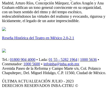
Madrid, Arturo Ríos, Concepción Márquez, Carlos Aragón y Ana
Graham edifican un tono general convincente en su organicidad,
con un buen sentido del ritmo y del tempo escénico,
redescubriéndonos las virtudes del realismo y evocando, rigurosa y
lúcidamente, el legado de un autor imprescindible.
Reseña Histórica del Teatro en México 2.0-2.1
Tel.:
01800 904 4000
• Lada:
01 55 - 5282 1964
|
1000 5636
•
Conmutador:
1000 5600
•
infoinba@inba.gob.mx
Avenida Paseo de la Reforma y Campo Marte s/n, Col. Polanco
Chapultepec, Del. Miguel Hidalgo, C.P. 11560, Ciudad de México.
ÚLTIMA ACTUALIZACIÓN JULIO - 2023
DERECHOS RESERVADOS INBA-CITRU ©