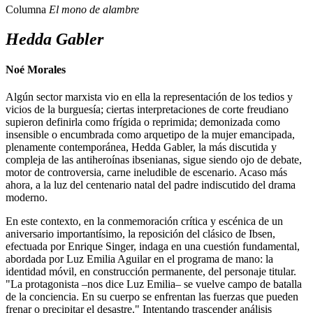
Columna
El mono de alambre
Hedda Gabler
Noé Morales
Algún sector marxista vio en ella la representación de los tedios y
vicios de la burguesía; ciertas interpretaciones de corte freudiano
supieron definirla como frígida o reprimida; demonizada como
insensible o encumbrada como arquetipo de la mujer emancipada,
plenamente contemporánea, Hedda Gabler, la más discutida y
compleja de las antiheroínas ibsenianas, sigue siendo ojo de debate,
motor de controversia, carne ineludible de escenario. Acaso más
ahora, a la luz del centenario natal del padre indiscutido del drama
moderno.
En este contexto, en la conmemoración crítica y escénica de un
aniversario importantísimo, la reposición del clásico de Ibsen,
efectuada por Enrique Singer, indaga en una cuestión fundamental,
abordada por Luz Emilia Aguilar en el programa de mano: la
identidad móvil, en construcción permanente, del personaje titular.
"La protagonista –nos dice Luz Emilia– se vuelve campo de batalla
de la conciencia. En su cuerpo se enfrentan las fuerzas que pueden
frenar o precipitar el desastre." Intentando trascender análisis