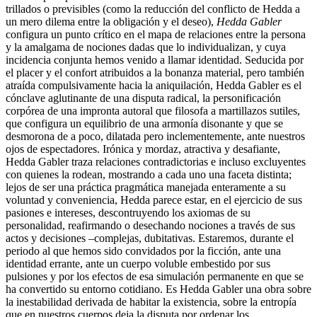
trillados o previsibles (como la reducción del conflicto de Hedda a
un mero dilema entre la obligación y el deseo),
Hedda Gabler
configura un punto crítico en el mapa de relaciones entre la persona
y la amalgama de nociones dadas que lo individualizan, y cuya
incidencia conjunta hemos venido a llamar identidad. Seducida por
el placer y el confort atribuidos a la bonanza material, pero también
atraída compulsivamente hacia la aniquilación, Hedda Gabler es el
cónclave aglutinante de una disputa radical, la personificación
corpórea de una impronta autoral que filosofa a martillazos sutiles,
que configura un equilibrio de una armonía disonante y que se
desmorona de a poco, dilatada pero inclementemente, ante nuestros
ojos de espectadores. Irónica y mordaz, atractiva y desafiante,
Hedda Gabler traza relaciones contradictorias e incluso excluyentes
con quienes la rodean, mostrando a cada uno una faceta distinta;
lejos de ser una práctica pragmática manejada enteramente a su
voluntad y conveniencia, Hedda parece estar, en el ejercicio de sus
pasiones e intereses, descontruyendo los axiomas de su
personalidad, reafirmando o desechando nociones a través de sus
actos y decisiones –complejas, dubitativas. Estaremos, durante el
periodo al que hemos sido convidados por la ficción, ante una
identidad errante, ante un cuerpo voluble embestido por sus
pulsiones y por los efectos de esa simulación permanente en que se
ha convertido su entorno cotidiano. Es Hedda Gabler una obra sobre
la inestabilidad derivada de habitar la existencia, sobre la entropía
que en nuestros cuerpos deja la disputa por ordenar los