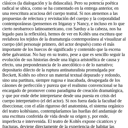
clásicos (la dialogación y la didascalia). Pero su potencia poética
radical se ubica, como se ha comentado en la entrega anterior, en
una reescritura acuciosa del cuerpo teatral. Si nos atenemos a las
propuestas de relectura y revisitación del cuerpo y la corporalidad
contemporáneas (pensemos en Irigaray y Nancy, e incluso en lo que
cierto neobarroco latinoamericano, con Sarduy a la cabeza, nos ha
legado para la reflexión), hemos de ver en Koltès una escritura que
reelabora los tejidos de la dramaturgia contemporánea al visualizar al
cuerpo (del personaje primero, del actor después) como el más
importante de los huecos de significado y contenido que la escena
debe galvanizar. No hay en su teatro, pese a que es sencillo seguir la
evolución de sus historias desde una lógica aristotélica de causa y
efecto, una preponderancia de lo anecdótico o de lo narrativo;
depositario dilecto de la ruptura antinaturalista promulgada por
Beckett, Koltès no ofrece un material textual depurado y redondo,
sino una partitura, siempre rugosa e inacabada, desapegada de los
cánones de perfección y pureza que el realismo convencional se ha
encargado de promover como paradigma de creación dramatúrgica,
y que por ende debe interpretarse desde una puesta en crisis del
cuerpo interpretativo (el del actor). Si nos fuera dada la facultad de
diseccionar, con el afán riguroso del anatomista, el sistema orgánico
del teatro koltèsiano, contemplaríamos las huellas del andamiaje de
una escritura conferida de vida desde su origen y, por ende,
imperfecta e intervenida. El teatro de Koltès expone cicatrices y
fracturas, deviene directamente de la experiencia de habitar las