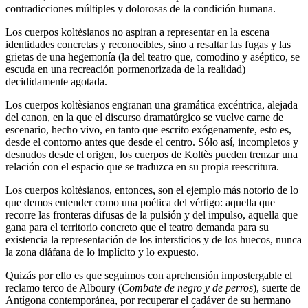
contradicciones múltiples y dolorosas de la condición humana.
Los cuerpos koltèsianos no aspiran a representar en la escena
identidades concretas y reconocibles, sino a resaltar las fugas y las
grietas de una hegemonía (la del teatro que, comodino y aséptico, se
escuda en una recreación pormenorizada de la realidad)
decididamente agotada.
Los cuerpos koltèsianos engranan una gramática excéntrica, alejada
del canon, en la que el discurso dramatúrgico se vuelve carne de
escenario, hecho vivo, en tanto que escrito exógenamente, esto es,
desde el contorno antes que desde el centro. Sólo así, incompletos y
desnudos desde el origen, los cuerpos de Koltès pueden trenzar una
relación con el espacio que se traduzca en su propia reescritura.
Los cuerpos koltèsianos, entonces, son el ejemplo más notorio de lo
que demos entender como una poética del vértigo: aquella que
recorre las fronteras difusas de la pulsión y del impulso, aquella que
gana para el territorio concreto que el teatro demanda para su
existencia la representación de los intersticios y de los huecos, nunca
la zona diáfana de lo implícito y lo expuesto.
Quizás por ello es que seguimos con aprehensión impostergable el
reclamo terco de Alboury (
Combate de negro y de perros
), suerte de
Antígona contemporánea, por recuperar el cadáver de su hermano