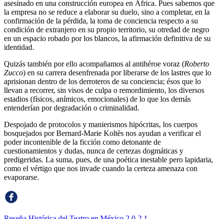
asesinado en una construcción europea en África. Pues sabemos que
la empresa no se reduce a elaborar su duelo, sino a completar, en la
confirmación de la pérdida, la toma de conciencia respecto a su
condición de extranjero en su propio territorio, su otredad de negro
en un espacio robado por los blancos, la afirmación definitiva de su
identidad.
Quizás también por ello acompañamos al antihéroe voraz (
Roberto
Zucco
) en su carrera desenfrenada por liberarse de los lastres que lo
aprisionan dentro de los derroteros de su conciencia; ésos que lo
llevan a recorrer, sin visos de culpa o remordimiento, los diversos
estadios (físicos, anímicos, emocionales) de lo que los demás
entenderían por degradación o criminalidad.
Despojado de protocolos y manierismos hipócritas, los cuerpos
bosquejados por Bernard-Marie Koltès nos ayudan a verificar el
poder incontenible de la ficción como detonante de
cuestionamientos y dudas, nunca de certezas dogmáticas y
predigeridas. La suma, pues, de una poética inestable pero lapidaria,
como el vértigo que nos invade cuando la certeza amenaza con
evaporarse.
Reseña Histórica del Teatro en México 2.0-2.1