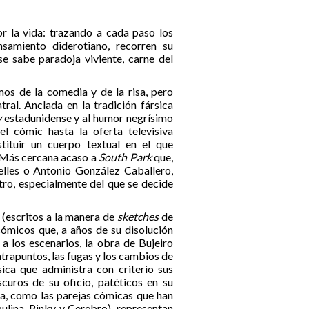
 la vida: trazando a cada paso los
samiento diderotiano, recorren su
e sabe paradoja viviente, carne del
os de la comedia y de la risa, pero
ral. Anclada en la tradición fársica
y
estadunidense y al humor negrísimo
l cómic hasta la oferta televisiva
stituir un cuerpo textual en el que
. Más cercana acaso a
South Park
que,
lles o Antonio González Caballero,
atro, especialmente del que se decide
(escritos a la manera de
sketches
de
 cómicos que, a años de su disolución
a los escenarios, la obra de Bujeiro
ntrapuntos, las fugas y los cambios de
ica que administra con criterio sus
curos de su oficio, patéticos en su
ta, como las parejas cómicas que han
ulina, Pinky y Cerebro), representan