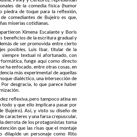
cionales de la comedia física (humor
o piedra de toque para la reflexión,
r de comediantes de Bujeiro es que,
ñas miserias cotidianas.
impartieron Ximena Escalante y Boris
s beneficios de la escritura gradual y
además de ser promovida entre cierto
s posibles. Luis Ibar, titular de la
 siempre textual ni afortunado, con
erformática, funge aquí como directo
se ha enfocado, entre otras cosas, en
ndencia más experimental de aquellas
hoque dialéctico, una intersección de
 Por desgracia, lo que parece haber
omización.
cidez reflexiva, pero tampoco atina en
 todo y que ello implicara pasar por
 Bujeiro). Así, y visto su diseño de
e caracteres y una farsa crepuscular,
la derrota de los protagonistas toma
tención que las risas que el montaje
lo dilapide un personaje como Rito