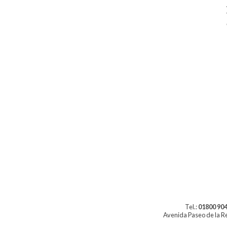
Tel.:
01800 904
Avenida Paseo de la Re