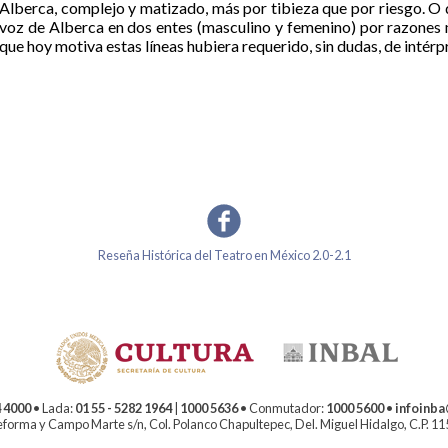
Alberca, complejo y matizado, más por tibieza que por riesgo. O 
voz de Alberca en dos entes (masculino y femenino) por razones 
que hoy motiva estas líneas hubiera requerido, sin dudas, de inté
Reseña Histórica del Teatro en México 2.0-2.1
 4000
• Lada:
01 55 - 5282 1964
|
1000 5636
• Conmutador:
1000 5600
•
infoinb
forma y Campo Marte s/n, Col. Polanco Chapultepec, Del. Miguel Hidalgo, C.P. 1