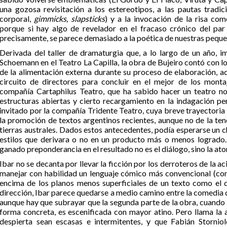
una gozosa revisitación a los estereotipos, a las pautas tradi
corporal,
gimmicks, slapsticks
) y a la invocación de la risa com
porque si hay algo de revelador en el fracaso crónico del pa
precisamente, se parece demasiado a la poética de nuestras peque
Derivada del taller de dramaturgia que, a lo largo de un año, 
Schoemann en el Teatro La Capilla, la obra de Bujeiro contó con lo
de la alimentación externa durante su proceso de elaboración, 
circuito de directores para concluir en el mejor de los montaje
compañía Cartaphilus Teatro, que ha sabido hacer un teatro no
estructuras abiertas y cierto recargamiento en la indagación p
invitado por la compañía Tridente Teatro, cuya breve trayectoria 
la promoción de textos argentinos recientes, aunque no de la te
tierras australes. Dados estos antecedentes, podía esperarse un c
estilos que derivara o no en un producto más o menos logrado.
ganado preponderancia en el resultado no es el diálogo, sino la at
Ibar no se decanta por llevar la ficción por los derroteros de la a
manejar con habilidad un lenguaje cómico más convencional (con
encima de los planos menos superficiales de un texto como el de
dirección, Ibar parece quedarse a medio camino entre la comedia d
aunque hay que subrayar que la segunda parte de la obra, cuando 
forma concreta, es escenificada con mayor atino. Pero llama la a
despierta sean escasas e intermitentes, y que Fabián Stornio