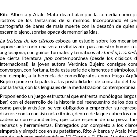
Rito Alberca y Atalo Mata deambulan por la comedia como por
rostros de los fantasmas de sí mismos. Incorporando el pen
cartografía de bares de mala muerte con la desazón de quien s
escarnio ajeno, sonrisa opaca de memorias idas.
La tristeza de los cítricos
esboza un estudio sobre los mecanism
supone ante todo una veta revitalizante para nuestro humor teat
anglosajona, con guiños formales y temáticos al
stand up comed
de cierta literatura
pop
contemporánea (desde los clásicos de
internacional), la joven autora Verónica Bujeiro consigue con
convergen, con fortuna, toda esta serie de elementos disímbolos
por ejemplo, a la herencia de comediógrafos como Hugo Argüe
Bujeiro pone en la palestra las posibilidades de contacto del te
por la farsa, con los lenguajes de la mediatización contemporánea.
Proponiendo un juego estructural que enfrenta monólogos largos 
bar) con el desarrollo de la historia del reencuentro de los dos
como pareja artística, se ven obligados a emprender su regreso 
discurre con la consistencia rítmica, dentro de la que caben los co
cadencia correspondientes, que cabe esperar de una pieza fárs
recursos y herramientas. Entregados por completo a los claros
simpatía y simpáticos en su patetismo, Rito Alberca y Atalo Ma
sabido volverse emblemáticas (El Gordo y El Flaco, Viruta y Cap