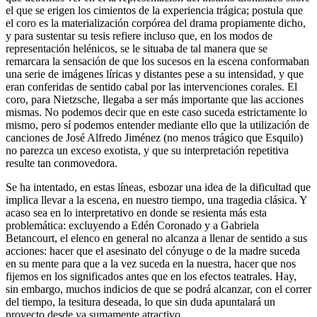
el que se erigen los cimientos de la experiencia trágica; postula que
el coro es la materialización corpórea del drama propiamente dicho,
y para sustentar su tesis refiere incluso que, en los modos de
representación helénicos, se le situaba de tal manera que se
remarcara la sensación de que los sucesos en la escena conformaban
una serie de imágenes líricas y distantes pese a su intensidad, y que
eran conferidas de sentido cabal por las intervenciones corales. El
coro, para Nietzsche, llegaba a ser más importante que las acciones
mismas. No podemos decir que en este caso suceda estrictamente lo
mismo, pero sí podemos entender mediante ello que la utilización de
canciones de José Alfredo Jiménez (no menos trágico que Esquilo)
no parezca un exceso exotista, y que su interpretación repetitiva
resulte tan conmovedora.
Se ha intentado, en estas líneas, esbozar una idea de la dificultad que
implica llevar a la escena, en nuestro tiempo, una tragedia clásica. Y
acaso sea en lo interpretativo en donde se resienta más esta
problemática: excluyendo a Edén Coronado y a Gabriela
Betancourt, el elenco en general no alcanza a llenar de sentido a sus
acciones: hacer que el asesinato del cónyuge o de la madre suceda
en su mente para que a la vez suceda en la nuestra, hacer que nos
fijemos en los significados antes que en los efectos teatrales. Hay,
sin embargo, muchos indicios de que se podrá alcanzar, con el correr
del tiempo, la tesitura deseada, lo que sin duda apuntalará un
proyecto desde ya sumamente atractivo.