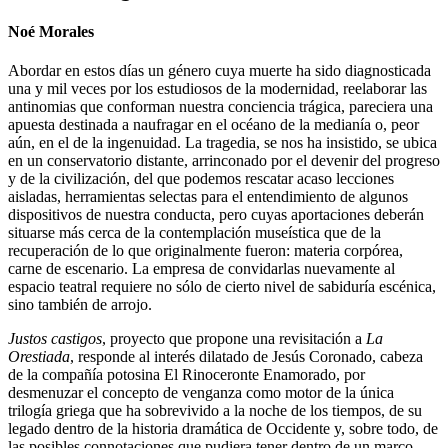
Noé Morales
Abordar en estos días un género cuya muerte ha sido diagnosticada
una y mil veces por los estudiosos de la modernidad, reelaborar las
antinomias que conforman nuestra conciencia trágica, pareciera una
apuesta destinada a naufragar en el océano de la medianía o, peor
aún, en el de la ingenuidad. La tragedia, se nos ha insistido, se ubica
en un conservatorio distante, arrinconado por el devenir del progreso
y de la civilización, del que podemos rescatar acaso lecciones
aisladas, herramientas selectas para el entendimiento de algunos
dispositivos de nuestra conducta, pero cuyas aportaciones deberán
situarse más cerca de la contemplación museística que de la
recuperación de lo que originalmente fueron: materia corpórea,
carne de escenario. La empresa de convidarlas nuevamente al
espacio teatral requiere no sólo de cierto nivel de sabiduría escénica,
sino también de arrojo.
Justos castigos
, proyecto que propone una revisitación a
La
Orestiada
, responde al interés dilatado de Jesús Coronado, cabeza
de la compañía potosina El Rinoceronte Enamorado, por
desmenuzar el concepto de venganza como motor de la única
trilogía griega que ha sobrevivido a la noche de los tiempos, de su
legado dentro de la historia dramática de Occidente y, sobre todo, de
las posibles connotaciones que pudiera tener dentro de un marco