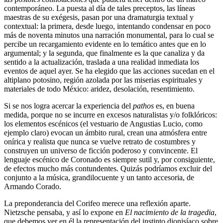
contemporáneo. La puesta al día de tales preceptos, las líneas
maestras de su exégesis, pasan por una dramaturgia textual y
contextual: la primera, desde luego, intentando condensar en poco
más de noventa minutos una narración monumental, para lo cual se
percibe un recargamiento evidente en lo temático antes que en lo
argumental; y la segunda, que finalmente es la que canaliza y da
sentido a la actualización, traslada a una realidad inmediata los
eventos de aquel ayer. Se ha elegido que las acciones sucedan en el
altiplano potosino, región azolada por las miserias espirituales y
materiales de todo México: aridez, desolación, resentimiento.
Si se nos logra acercar la experiencia del
pathos
es, en buena
medida, porque no se incurre en excesos naturalistas y/o folklóricos:
los elementos escénicos (el vestuario de Angustias Lucio, como
ejemplo claro) evocan un ámbito rural, crean una atmósfera entre
onírica y realista que nunca se vuelve retrato de costumbres y
construyen un universo de ficción poderoso y convincente. El
lenguaje escénico de Coronado es siempre sutil y, por consiguiente,
de efectos mucho más contundentes. Quizás podríamos excluir del
conjunto a la música, grandilocuente y un tanto accesoria, de
Armando Corado.
La preponderancia del Corifeo merece una reflexión aparte.
Nietzsche pensaba, y así lo expone en
El nacimiento de la tragedia
,
que debemos ver en él la representación del instinto dionisíaco sobre