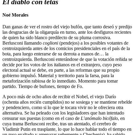
El diablo con tetas
Noé Morales
Dan ganas de ver el rostro del viejo bufón, que tanto deseó y predijo
las desgracias de la oligarquía en turno, ante los desfiguros recientes
de quien ha sido blanco predilecto de su pluma corrosiva.
Berlusconi llamando
coglioni
(pendejos) a los posibles votantes de
centroizquierda antes de los comicios presidenciales en el país de la
bota, para luego enterarse de su derrota a manos de… la
centroizquierda. Berlusconi enterándose de que la votación reñida se
decide por los votos de los italianos en el extranjero, cuyo peso
electoral actual se debe, en parte, a las reformas que su propio
gobierno impulsó. Material y territorio para la farsa, para la
metaforización rabiosa de lo inmediato. Momento para tomar
partido. Tiempo de bufones, tiempo de Fo.
A poco más de ocho años de recibir el Nobel, el viejo Darío
(ochenta años recién cumplidos) no se sosiega y se mantiene rebelde
y pendenciero, como si lo que le tocara vivir no le ofreciera otra
alternativa. Se ha peleado con los legisladores que han intentado
censurar sus puestas (como en el caso de
L’anómalo bicéfalo
, en
cuya trama Berlusconi recibe, tras un atentado, el cerebro de
Vladimir Putin en trasplante, lo que lo hace hablar todo el tiempo en
un ruso exaltado y amenazar vehemente a Chechenia), ha sabido