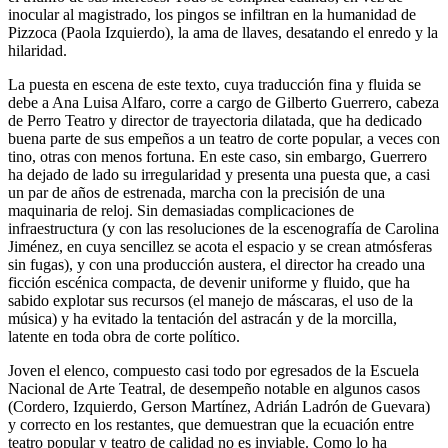
inocular al magistrado, los pingos se infiltran en la humanidad de
Pizzoca (Paola Izquierdo), la ama de llaves, desatando el enredo y la
hilaridad.
La puesta en escena de este texto, cuya traducción fina y fluida se
debe a Ana Luisa Alfaro, corre a cargo de Gilberto Guerrero, cabeza
de Perro Teatro y director de trayectoria dilatada, que ha dedicado
buena parte de sus empeños a un teatro de corte popular, a veces con
tino, otras con menos fortuna. En este caso, sin embargo, Guerrero
ha dejado de lado su irregularidad y presenta una puesta que, a casi
un par de años de estrenada, marcha con la precisión de una
maquinaria de reloj. Sin demasiadas complicaciones de
infraestructura (y con las resoluciones de la escenografía de Carolina
Jiménez, en cuya sencillez se acota el espacio y se crean atmósferas
sin fugas), y con una producción austera, el director ha creado una
ficción escénica compacta, de devenir uniforme y fluido, que ha
sabido explotar sus recursos (el manejo de máscaras, el uso de la
música) y ha evitado la tentación del astracán y de la morcilla,
latente en toda obra de corte político.
Joven el elenco, compuesto casi todo por egresados de la Escuela
Nacional de Arte Teatral, de desempeño notable en algunos casos
(Cordero, Izquierdo, Gerson Martínez, Adrián Ladrón de Guevara)
y correcto en los restantes, que demuestran que la ecuación entre
teatro popular y teatro de calidad no es inviable. Como lo ha