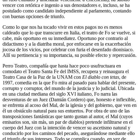
vencer con retórica e ingenio a sus denostadores e, incluso, se ha
postulado como candidato independiente al parlamento, contando
con buenas opciones de triunfo.
Como lo que nos ha tocado vivir en estos pagos no es menos
caldeado que lo que transcurre en Italia, el teatro de Fo se vuelve, si
cabe, más oportuno en su inmediatez. Oportuno por contrario al
didactismo y a la diatriba moral, por enfocarse en la exacerbación
jocosa de los vicios, por celebrar con furia el desenfado dionisiaco.
Allí su pertinencia y su importancia, su posible efecto y repercusión.
Perro Teatro, compañía que hasta hace poco usufructuara en
comodato el Teatro Santa Fe del IMSS, recupera y reinaugura el
Teatro Casa de la Paz de la UNAM con
El diablo con tetas
, de
1997, comedia en la que Fo mira al pasado para hablar del presente,
corrupto y corruptor, del mundo de la justicia y lo judicial. Ubicada
en una ciudad mediana del siglo XVI italiano, Fo narra las
desventuras de un Juez (Damián Cordero) que, honesto e inflexible,
se enfrenta al acoso del Mal, de la iglesia y del gobierno, que ven en
él un obstáculo natural para sus entuertos. Por obra de uno de las
transposiciones fantásticas que tanto gustan al autor, el Mal (cuyos
emisarios son, sin más, un par de diablos) pretende infiltrarse en el
cuerpo del Juez con la intención de vencer su ascetismo natural y
conducirlo por los caminos del pecado, asegurándose mediante ello
el triunfo de sus intereses. Todo se complica cuando, en vez de