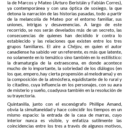
la de Marcos y Mateo (Arturo Beristáin y Fabián Corres),
ya contemporánea y con una óptica de sosiego, la que
detona la narración de las historias pasadas, todo a partir
de la melancolía de Mateo por el entorno familiar, sus
uniones, intrigas y desavenencias. A largo de este
recorrido, se nos serán develados más de un secreto, las
consecuencias de quienes han decidido ir contra lo
establecido y las relaciones que existen entre los tres
grupos familiares. El aire a Chéjov, en quien el autor
canadiense ha sabido ver un referente, es más que latente,
no solamente en lo temático sino también en lo estilístico:
la dramaturgia de la extraescena, en donde acontece
mucho de lo importante, la sobriedad de los diálogos (en
los que, empero, hay cierta propensión al melodrama) y en
la composición de la atmósfera, equidistante de lo rural y
lo citadino, cuya influencia en los personajes, con su aura
de misterio y sueño, coadyuva también en la resolución de
su trayectoria.
Quintanilla, junto con el escenógrafo Phillipe Amand,
obvia la simultaneidad y hace coincidir los tiempos en un
mismo espacio: la entrada de la casa de marras, cuyo
interior nunca es visible, y enfatiza sutilmente las
coincidencias entre los tres a través de algunos motivos,