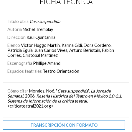
FICHA TÉCNICA
Título obra
Casa suspendida
Autoría
Michel Tremblay
Dirección
Raúl Quintanilla
Elenco
Víctor Huggo Martín, Karina Gidi, Dora Cordero,
Patricia Eguía, Juan Carlos Vives, Arturo Beristáin, Fabián
Corres, Cristóbal Martínez
Escenografía
Phillipe Amand
Espacios teatrales
Teatro Orientación
Cómo citar
Morales, Noé. "
Casa suspendida
".
La Jornada
Semanal
, 2006.
Reseña Histórica del Teatro en México 2.0-2.1.
Sistema de información de la crítica teatral
,
<criticateatral2021.org>
TRANSCRIPCIÓN CON FORMATO