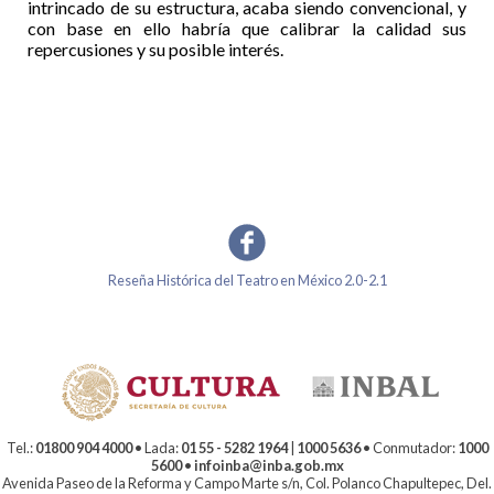
intrincado de su estructura, acaba siendo convencional, y
con base en ello habría que calibrar la calidad sus
repercusiones y su posible interés.
Reseña Histórica del Teatro en México 2.0-2.1
Tel.:
01800 904 4000
• Lada:
01 55 - 5282 1964
|
1000 5636
• Conmutador:
1000
5600
•
infoinba@inba.gob.mx
Avenida Paseo de la Reforma y Campo Marte s/n, Col. Polanco Chapultepec, Del.