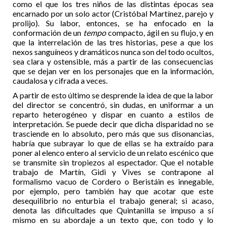
como el que los tres niños de las distintas épocas sea
encarnado por un solo actor (Cristóbal Martínez, parejo y
prolijo). Su labor, entonces, se ha enfocado en la
conformación de un
tempo
compacto, ágil en su flujo, y en
que la interrelación de las tres historias, pese a que los
nexos sanguíneos y dramáticos nunca son del todo ocultos,
sea clara y ostensible, más a partir de las consecuencias
que se dejan ver en los personajes que en la información,
caudalosa y cifrada a veces.
A partir de esto último se desprende la idea de que la labor
del director se concentró, sin dudas, en uniformar a un
reparto heterogéneo y dispar en cuanto a estilos de
interpretación. Se puede decir que dicha disparidad no se
trasciende en lo absoluto, pero más que sus disonancias,
habría que subrayar lo que de ellas se ha extraído para
poner al elenco entero al servicio de un relato escénico que
se transmite sin tropiezos al espectador. Que el notable
trabajo de Martín, Gidi y Vives se contrapone al
formalismo vacuo de Cordero o Beristáin es innegable,
por ejemplo, pero también hay que acotar que este
desequilibrio no enturbia el trabajo general; si acaso,
denota las dificultades que Quintanilla se impuso a sí
mismo en su abordaje a un texto que, con todo y lo