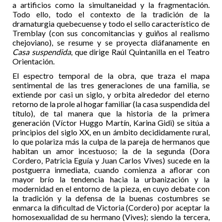
a artificios como la simultaneidad y la fragmentación.
Todo ello, todo el contexto de la tradición de la
dramaturgia quebecuense y todo el sello característico de
Tremblay (con sus concomitancias y guiños al realismo
chejoviano), se resume y se proyecta diáfanamente en
Casa suspendida
, que dirige Raúl Quintanilla en el Teatro
Orientación.
El espectro temporal de la obra, que traza el mapa
sentimental de las tres generaciones de una familia, se
extiende por casi un siglo, y orbita alrededor del eterno
retorno de la prole al hogar familiar (la casa suspendida del
título), de tal manera que la historia de la primera
generación (Víctor Huggo Martín, Karina Gidi) se sitúa a
principios del siglo XX, en un ámbito decididamente rural,
lo que polariza más la culpa de la pareja de hermanos que
habitan un amor incestuoso; la de la segunda (Dora
Cordero, Patricia Eguía y Juan Carlos Vives) sucede en la
postguerra inmediata, cuando comienza a aflorar con
mayor brío la tendencia hacia la urbanización y la
modernidad en el entorno de la pieza, en cuyo debate con
la tradición y la defensa de la buenas costumbres se
enmarca la dificultad de Victoria (Cordero) por aceptar la
homosexualidad de su hermano (Vives); siendo la tercera,