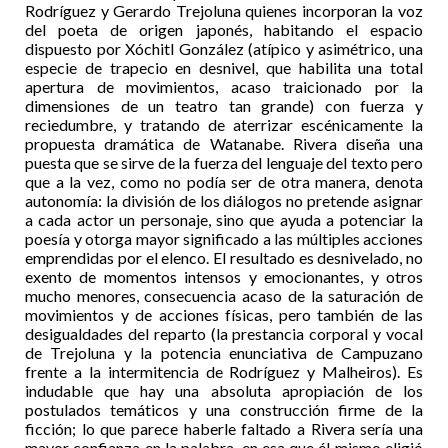
Rodríguez y Gerardo Trejoluna quienes incorporan la voz
del poeta de origen japonés, habitando el espacio
dispuesto por Xóchitl González (atípico y asimétrico, una
especie de trapecio en desnivel, que habilita una total
apertura de movimientos, acaso traicionado por la
dimensiones de un teatro tan grande) con fuerza y
reciedumbre, y tratando de aterrizar escénicamente la
propuesta dramática de Watanabe. Rivera diseña una
puesta que se sirve de la fuerza del lenguaje del texto pero
que a la vez, como no podía ser de otra manera, denota
autonomía: la división de los diálogos no pretende asignar
a cada actor un personaje, sino que ayuda a potenciar la
poesía y otorga mayor significado a las múltiples acciones
emprendidas por el elenco. El resultado es desnivelado, no
exento de momentos intensos y emocionantes, y otros
mucho menores, consecuencia acaso de la saturación de
movimientos y de acciones físicas, pero también de las
desigualdades del reparto (la prestancia corporal y vocal
de Trejoluna y la potencia enunciativa de Campuzano
frente a la intermitencia de Rodríguez y Malheiros). Es
indudable que hay una absoluta apropiación de los
postulados temáticos y una construcción firme de la
ficción; lo que parece haberle faltado a Rivera sería una
mayor confianza en la palabra, en esa que él mismo eligió