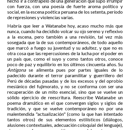
hecho ir a contrapelo de una generación que supo irrumpir
con fuerza, con una poesía de fuerte aroma político y
social, en la escena poética peruana de los setenta, período
de represiones y violencias varias.
Habría que leer a Watanabe hoy, acaso mucho más que
nunca, cuando ha decidido volcar su ojo sereno y reflexivo
a la escena, pero también a una revisión, tal vez más
sosegada que la de sus contemporáneos, de todo aquello
que marcó a fuego su juventud y su adultez, y que no es
otra cosa que las repercusiones de la lucha por el poder en
un país que, como el suyo y como tantos otros, conoce
poco de paz y equilibrio en los últimos cincuenta años. Su
Antígona
se alimenta pues por partes iguales de lo
padecido durante el terror paramilitar y guerrillero del
Perú de décadas pasadas y de los excesos y del oprobio
mesiánico del fujimorato, y no se conforma con ser una
recuperación de un mito esencial, sino que se vuelve un
sólido ejercicio de reescritura. Reescribe Watanabe un
poema dramático en el que convergen siglos y siglos de
tradición, y que se vuelve contemporáneo no por una
malentendida "actualización" (como la que han intentado
tantos otros) de sus elementos estilísticos (diálogos,
alusiones contextuales, adecuación coloquial del lenguaje),