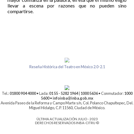
llevar a escena por razones que no pueden sino
compartirse.
Reseña Histórica del Teatro en México 2.0-2.1
Tel.:
01800 904 4000
• Lada:
01 55 - 5282 1964
|
1000 5636
• Conmutador:
1000
5600
•
infoinba@inba.gob.mx
Avenida Paseo de la Reforma y Campo Marte s/n, Col. Polanco Chapultepec, Del.
Miguel Hidalgo, C.P. 11560, Ciudad de México.
ÚLTIMA ACTUALIZACIÓN JULIO - 2023
DERECHOS RESERVADOS INBA-CITRU ©