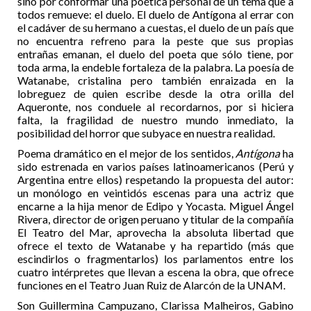
sino por conformar una poética personal de un tema que a
todos remueve: el duelo. El duelo de Antígona al errar con
el cadáver de su hermano a cuestas, el duelo de un país que
no encuentra refreno para la peste que sus propias
entrañas emanan, el duelo del poeta que sólo tiene, por
toda arma, la endeble fortaleza de la palabra. La poesía de
Watanabe, cristalina pero también enraizada en la
lobreguez de quien escribe desde la otra orilla del
Aqueronte, nos conduele al recordarnos, por si hiciera
falta, la fragilidad de nuestro mundo inmediato, la
posibilidad del horror que subyace en nuestra realidad.
Poema dramático en el mejor de los sentidos,
Antígona
ha
sido estrenada en varios países latinoamericanos (Perú y
Argentina entre ellos) respetando la propuesta del autor:
un monólogo en veintidós escenas para una actriz que
encarne a la hija menor de Edipo y Yocasta. Miguel Ángel
Rivera, director de origen peruano y titular de la compañía
El Teatro del Mar, aprovecha la absoluta libertad que
ofrece el texto de Watanabe y ha repartido (más que
escindirlos o fragmentarlos) los parlamentos entre los
cuatro intérpretes que llevan a escena la obra, que ofrece
funciones en el Teatro Juan Ruiz de Alarcón de la UNAM.
Son Guillermina Campuzano, Clarissa Malheiros, Gabino