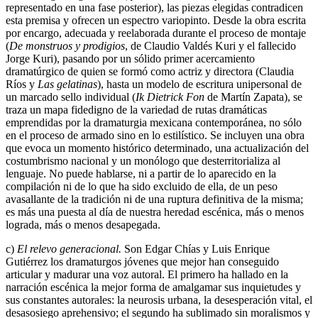
representado en una fase posterior), las piezas elegidas contradicen
esta premisa y ofrecen un espectro variopinto. Desde la obra escrita
por encargo, adecuada y reelaborada durante el proceso de montaje
(
De monstruos y prodigios
, de Claudio Valdés Kuri y el fallecido
Jorge Kuri), pasando por un sólido primer acercamiento
dramatúrgico de quien se formó como actriz y directora (Claudia
Ríos y
Las gelatinas
), hasta un modelo de escritura unipersonal de
un marcado sello individual (
Ik Dietrick Fon
de Martín Zapata), se
traza un mapa fidedigno de la variedad de rutas dramáticas
emprendidas por la dramaturgia mexicana contemporánea, no sólo
en el proceso de armado sino en lo estilístico. Se incluyen una obra
que evoca un momento histórico determinado, una actualización del
costumbrismo nacional y un monólogo que desterritorializa al
lenguaje. No puede hablarse, ni a partir de lo aparecido en la
compilación ni de lo que ha sido excluido de ella, de un peso
avasallante de la tradición ni de una ruptura definitiva de la misma;
es más una puesta al día de nuestra heredad escénica, más o menos
lograda, más o menos desapegada.
c)
El relevo generacional.
Son Edgar Chías y Luis Enrique
Gutiérrez los dramaturgos jóvenes que mejor han conseguido
articular y madurar una voz autoral. El primero ha hallado en la
narración escénica la mejor forma de amalgamar sus inquietudes y
sus constantes autorales: la neurosis urbana, la desesperación vital, el
desasosiego aprehensivo; el segundo ha sublimado sin moralismos y