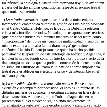
luz pública, la antología
Dramaturgia mexicana hoy
, y se aventuran
a partir del hecho algunas conclusiones respecto al sexenio teatral
que comienza a terminar.
a)
La mirada externa
. Aunque no se trata de la única empresa
internacional emprendida durante la gestión de Luis Mario Moncada
en el Centro Cultural Helénico, es la de Jorge Dubatti la relación
crítica más fructífera de todas. No sólo por sus aportaciones teóricas
(que propone estudiar las diferentes maneras de hacer teatro como
"micropoéticas" dentro de un "canon de multiplicidad"), sino por su
mirada externa a un teatro (a una dramaturgia) generalmente
endémica. Ha sido Dubatti justamente quien ha hecho posible
parcialmente la aparición de esta antología en México y Argentina, y
también ha sabido fungir como un interlocutor riguroso y serio de la
dramaturgia mexicana que ha podido conocer. Se han encontrado,
en suma, un estudioso del teatro y un país de enorme importancia
teatral para establecer un ejercicio retórico y de intercambio en el
mediano plazo.
b)
La consolidación de una renovación poética.
Breve en su
extensión e incompleto por necesidad, el libro es un retrato de las
distintas maneras de acometer la escritura escénica en la era de la
desconstrucción. Aunque el propio Dubatti diagnostica en su
presentación que el mexicano sigue siendo mayormente un
"dramaturgo de gabinete" (que escribe aislado y atestigua su texto