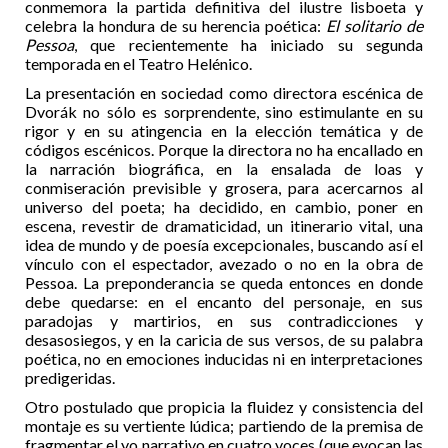
conmemora la partida definitiva del ilustre lisboeta y
celebra la hondura de su herencia poética:
El solitario de
Pessoa
, que recientemente ha iniciado su segunda
temporada en el Teatro Helénico.
La presentación en sociedad como directora escénica de
Dvorák no sólo es sorprendente, sino estimulante en su
rigor y en su atingencia en la elección temática y de
códigos escénicos. Porque la directora no ha encallado en
la narración biográfica, en la ensalada de loas y
conmiseración previsible y grosera, para acercarnos al
universo del poeta; ha decidido, en cambio, poner en
escena, revestir de dramaticidad, un itinerario vital, una
idea de mundo y de poesía excepcionales, buscando así el
vínculo con el espectador, avezado o no en la obra de
Pessoa. La preponderancia se queda entonces en donde
debe quedarse: en el encanto del personaje, en sus
paradojas y martirios, en sus contradicciones y
desasosiegos, y en la caricia de sus versos, de su palabra
poética, no en emociones inducidas ni en interpretaciones
predigeridas.
Otro postulado que propicia la fluidez y consistencia del
montaje es su vertiente lúdica; partiendo de la premisa de
fragmentar el yo narrativo en cuatro voces (que evocan las