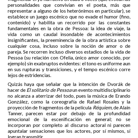
personalidades que convivían en el poeta, más que
representar a alguno de los heterónimos en particular), se
establece un juego escénico que no evade el humor (fino,
contenido) y habilita un recorrido por las constantes
fundamentales en la obra de Pessoa: la idea de viaje, la
vida como un caudal insondable de acontecimientos
insignificantes, la preeminencia de la obra artística sobre
cualquier cosa, incluso sobre la noción de amor o de
pareja. Se recorren incluso diversos estadios de la vida de
Pessoa (su relación con Ofelia, único amor conocido, por
ejemplo) sin exabruptos evidentes: el tono es uniforme aun
en sus rupturas y transiciones, y el tempo escénico corre
lejos de estridencias.
Quizás haya que señalar que la intención de Dvorák de
hacer de
El solitario de Pessoa
un evento multidisciplinario
no alcanza a aterrizar del todo, pues la música de Erando
González, como la coreografía de Rafael Rosales y la
proyección de fragmentos de la película
Réquiem
, de Alain
Tanner, parecen estar por debajo de la profundidad
emocional de la escenificación en general; no se
incorporan por completo al discurso actoral ni parecen
apuntalar sensaciones que los actores, por sí mismos, sí
logran transmitir.