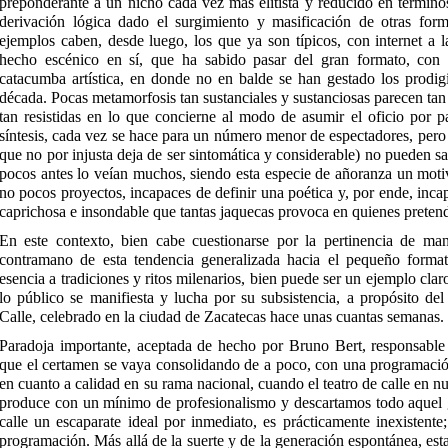
preponderante a un nicho cada vez más elitista y reducido en término
derivación lógica dado el surgimiento y masificación de otras fo
ejemplos caben, desde luego, los que ya son típicos, con internet a 
hecho escénico en sí, que ha sabido pasar del gran formato, con 
catacumba artística, en donde no en balde se han gestado los prodig
década. Pocas metamorfosis tan sustanciales y sustanciosas parecen tan a
tan resistidas en lo que concierne al modo de asumir el oficio por pa
síntesis, cada vez se hace para un número menor de espectadores, pero
que no por injusta deja de ser sintomática y considerable) no pueden s
pocos antes lo veían muchos, siendo esta especie de añoranza un motiv
no pocos proyectos, incapaces de definir una poética y, por ende, inca
caprichosa e insondable que tantas jaquecas provoca en quienes preten
En este contexto, bien cabe cuestionarse por la pertinencia de mani
contramano de esta tendencia generalizada hacia el pequeño formato
esencia a tradiciones y ritos milenarios, bien puede ser un ejemplo cla
lo público se manifiesta y lucha por su subsistencia, a propósito del
Calle, celebrado en la ciudad de Zacatecas hace unas cuantas semanas.
Paradoja importante, aceptada de hecho por Bruno Bert, responsable y
que el certamen se vaya consolidando de a poco, con una programació
en cuanto a calidad en su rama nacional, cuando el teatro de calle en n
produce con un mínimo de profesionalismo y descartamos todo aquel g
calle un escaparate ideal por inmediato, es prácticamente inexistente
programación. Más allá de la suerte y de la generación espontánea, est