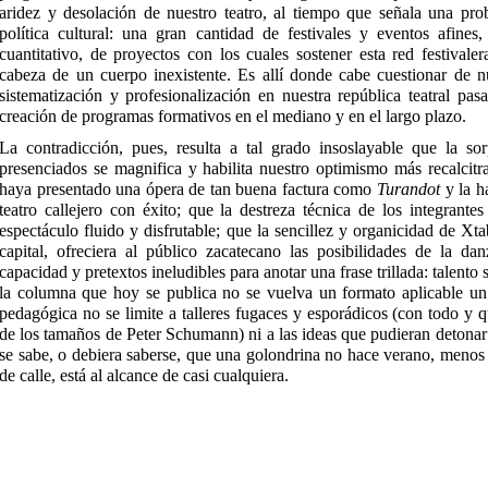
aridez y desolación de nuestro teatro, al tiempo que señala una prob
política cultural: una gran cantidad de festivales y eventos afines,
cuantitativo, de proyectos con los cuales sostener esta red festival
cabeza de un cuerpo inexistente. Es allí donde cabe cuestionar de n
sistematización y profesionalización en nuestra república teatral pas
creación de programas formativos en el mediano y en el largo plazo.
La contradicción, pues, resulta a tal grado insoslayable que la so
presenciados se magnifica y habilita nuestro optimismo más recalci
haya presentado una ópera de tan buena factura como
Turandot
y la h
teatro callejero con éxito; que la destreza técnica de los integran
espectáculo fluido y disfrutable; que la sencillez y organicidad de Xt
capital, ofreciera al público zacatecano las posibilidades de la d
capacidad y pretextos ineludibles para anotar una frase trillada: talento s
la columna que hoy se publica no se vuelva un formato aplicable un
pedagógica no se limite a talleres fugaces y esporádicos (con todo y q
de los tamaños de Peter Schumann) ni a las ideas que pudieran detonar l
se sabe, o debiera saberse, que una golondrina no hace verano, menos 
de calle, está al alcance de casi cualquiera.