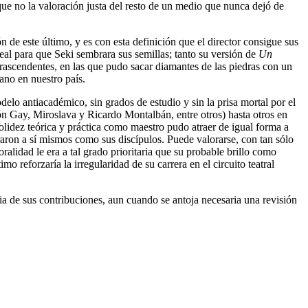
nque no la valoración justa del resto de un medio que nunca dejó de
de este último, y es con esta definición que el director consigue sus
deal para que Seki sembrara sus semillas; tanto su versión de
Un
rascendentes, en las que pudo sacar diamantes de las piedras con un
iano en nuestro país.
elo antiacadémico, sin grados de estudio y sin la prisa mortal por el
món Gay, Miroslava y Ricardo Montalbán, entre otros) hasta otros en
idez teórica y práctica como maestro pudo atraer de igual forma a
raron a sí mismos como sus discípulos. Puede valorarse, con tan sólo
ralidad le era a tal grado prioritaria que su probable brillo como
o reforzaría la irregularidad de su carrera en el circuito teatral
 de sus contribuciones, aun cuando se antoja necesaria una revisión