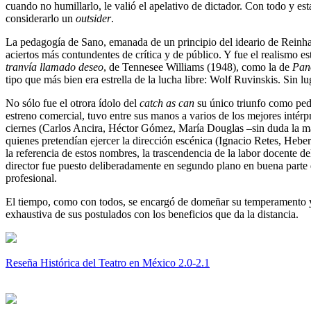
cuando no humillarlo, le valió el apelativo de dictador. Con todo y est
considerarlo un
outsider
.
La pedagogía de Sano, emanada de un principio del ideario de Reinhard
aciertos más contundentes de crítica y de público. Y fue el realismo es
tranvía llamado deseo
, de Tennesee Williams (1948), como la de
Pan
tipo que más bien era estrella de la lucha libre: Wolf Ruvinskis. Sin lu
No sólo fue el otrora ídolo del
catch as can
su único triunfo como peda
estreno comercial, tuvo entre sus manos a varios de los mejores intérp
ciernes (Carlos Ancira, Héctor Gómez, María Douglas –sin duda la má
quienes pretendían ejercer la dirección escénica (Ignacio Retes, Hebe
la referencia de estos nombres, la trascendencia de la labor docente de
director fue puesto deliberadamente en segundo plano en buena parte de 
profesional.
El tiempo, como con todos, se encargó de domeñar su temperamento y d
exhaustiva de sus postulados con los beneficios que da la distancia.
Reseña Histórica del Teatro en México 2.0-2.1