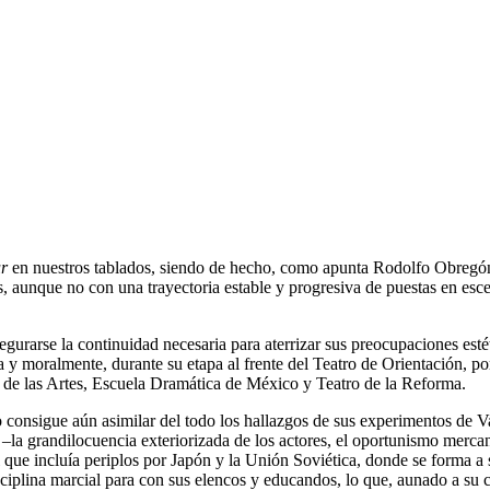
ur
en nuestros tablados, siendo de hecho, como apunta Rodolfo Obregón,
, aunque no con una trayectoria estable y progresiva de puestas en esce
gurarse la continuidad necesaria para aterrizar sus preocupaciones estét
y moralmente, durante su etapa al frente del Teatro de Orientación, p
 de las Artes, Escuela Dramática de México y Teatro de la Reforma.
o consigue aún asimilar del todo los hallazgos de sus experimentos de V
la grandilocuencia exteriorizada de los actores, el oportunismo mercan
 que incluía periplos por Japón y la Unión Soviética, donde se forma a 
lina marcial para con sus elencos y educandos, lo que, aunado a su cr