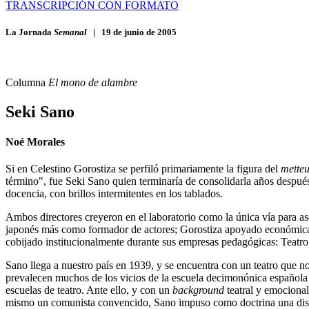
TRANSCRIPCIÓN CON FORMATO
La Jornada
Semanal
|
19 de junio de 2005
Columna
El mono de alambre
Seki Sano
Noé Morales
Si en Celestino Gorostiza se perfiló primariamente la figura del
mette
término", fue Seki Sano quien terminaría de consolidarla años después
docencia, con brillos intermitentes en los tablados.
Ambos directores creyeron en el laboratorio como la única vía para ase
japonés más como formador de actores; Gorostiza apoyado económica 
cobijado institucionalmente durante sus empresas pedagógicas: Teatro
Sano llega a nuestro país en 1939, y se encuentra con un teatro que n
prevalecen muchos de los vicios de la escuela decimonónica española –
escuelas de teatro. Ante ello, y con un
background
teatral y emocional
mismo un comunista convencido, Sano impuso como doctrina una discip