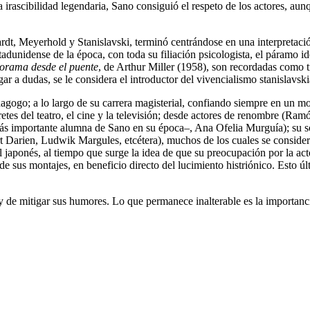
a irascibilidad legendaria, Sano consiguió el respeto de los actores, au
t, Meyerhold y Stanislavski, terminó centrándose en una interpretación 
tadunidense de la época, con toda su filiación psicologista, el páramo i
orama desde el puente
, de Arthur Miller (1958), son recordadas como t
gar a dudas, se le considera el introductor del vivencialismo stanislavsk
gogo; a lo largo de su carrera magisterial, confiando siempre en un mod
retes del teatro, el cine y la televisión; desde actores de renombre (Ra
s importante alumna de Sano en su época–, Ana Ofelia Murguía); su sol
rt Darien, Ludwik Margules, etcétera), muchos de los cuales se conside
l japonés, al tiempo que surge la idea de que su preocupación por la acto
sus montajes, en beneficio directo del lucimiento histriónico. Esto últim
e mitigar sus humores. Lo que permanece inalterable es la importancia