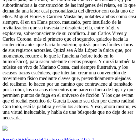
subordinarlos a la construcción de las imágenes del relato, en lo que
demanda una labor casi personalizada del director con cada uno de
ellos. Miguel Flores y Carmen Mastache, notables ambos como casi
siempre, él en un Hans parco, matizado, pero insuflado de la
revitalización que su travesía le despierta; ella, entre frágil y
explosiva, sobreconsciente de su conflicto. Juan Carlos Vives y
Carlos Corona, más el primero que el segundo, guiados hacia la
contención antes que hacia lo exterior, quizás por los límites claros
de sus registros actorales. Quizá sea Aída López la única que, por
momentos, recurre a lo que le funciona (sobre todo en lo
humorístico), para sacar adelante ciertos pasajes. Y quizá también la
música en vivo de Mariano Cossa, casi siempre ilustrativa, y los
escasos trazos escénicos, que intentan crear una convención de
movimiento físico mediante claves que, pretendidamente alejadas
del realismo, lo hacen por un camino que contraviene al transitado
por la obra, los escasos elementos que parecen fuera de lugar y que
permiten puntos de fuga en el universo de ficción. Y los que evitan
que el recital escénico de García Lozano sea cien por ciento radical.
Con todo, está la palabra y están los actores. Y eso, ahora mismo, es
una virtud ineluctable, y habla de una búsqueda que no deja de ser
necesaria.
Reseña Histórica del Teatro en México 2.0-2.1