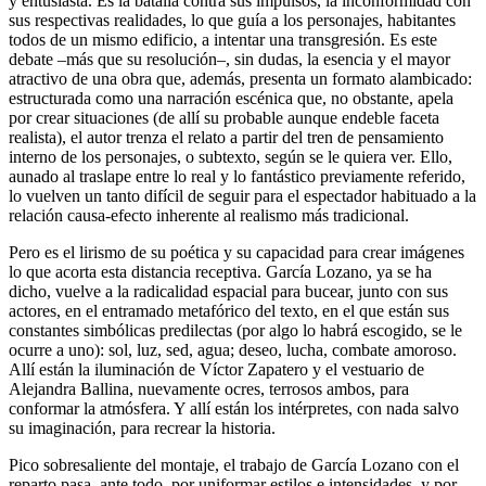
y entusiasta. Es la batalla contra sus impulsos, la inconformidad con
sus respectivas realidades, lo que guía a los personajes, habitantes
todos de un mismo edificio, a intentar una transgresión. Es este
debate –más que su resolución–, sin dudas, la esencia y el mayor
atractivo de una obra que, además, presenta un formato alambicado:
estructurada como una narración escénica que, no obstante, apela
por crear situaciones (de allí su probable aunque endeble faceta
realista), el autor trenza el relato a partir del tren de pensamiento
interno de los personajes, o subtexto, según se le quiera ver. Ello,
aunado al traslape entre lo real y lo fantástico previamente referido,
lo vuelven un tanto difícil de seguir para el espectador habituado a la
relación causa-efecto inherente al realismo más tradicional.
Pero es el lirismo de su poética y su capacidad para crear imágenes
lo que acorta esta distancia receptiva. García Lozano, ya se ha
dicho, vuelve a la radicalidad espacial para bucear, junto con sus
actores, en el entramado metafórico del texto, en el que están sus
constantes simbólicas predilectas (por algo lo habrá escogido, se le
ocurre a uno): sol, luz, sed, agua; deseo, lucha, combate amoroso.
Allí están la iluminación de Víctor Zapatero y el vestuario de
Alejandra Ballina, nuevamente ocres, terrosos ambos, para
conformar la atmósfera. Y allí están los intérpretes, con nada salvo
su imaginación, para recrear la historia.
Pico sobresaliente del montaje, el trabajo de García Lozano con el
reparto pasa, ante todo, por uniformar estilos e intensidades, y por