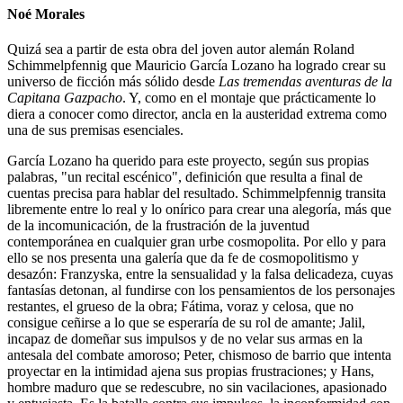
Noé Morales
Quizá sea a partir de esta obra del joven autor alemán Roland
Schimmelpfennig que Mauricio García Lozano ha logrado crear su
universo de ficción más sólido desde
Las tremendas aventuras de la
Capitana Gazpacho
. Y, como en el montaje que prácticamente lo
diera a conocer como director, ancla en la austeridad extrema como
una de sus premisas esenciales.
García Lozano ha querido para este proyecto, según sus propias
palabras, "un recital escénico", definición que resulta a final de
cuentas precisa para hablar del resultado. Schimmelpfennig transita
libremente entre lo real y lo onírico para crear una alegoría, más que
de la incomunicación, de la frustración de la juventud
contemporánea en cualquier gran urbe cosmopolita. Por ello y para
ello se nos presenta una galería que da fe de cosmopolitismo y
desazón: Franzyska, entre la sensualidad y la falsa delicadeza, cuyas
fantasías detonan, al fundirse con los pensamientos de los personajes
restantes, el grueso de la obra; Fátima, voraz y celosa, que no
consigue ceñirse a lo que se esperaría de su rol de amante; Jalil,
incapaz de domeñar sus impulsos y de no velar sus armas en la
antesala del combate amoroso; Peter, chismoso de barrio que intenta
proyectar en la intimidad ajena sus propias frustraciones; y Hans,
hombre maduro que se redescubre, no sin vacilaciones, apasionado