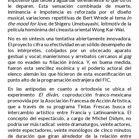
le deparen. Esta sensación combinada de muerte,
inminencia e impotencia es reforzada por el diseño
musical, variaciones repetitivas de Bert Wrede al tema
In
the mood for love
, de Shigeru Umebayashi,
leitmotiv
de la
película homónima del cineasta oriental Wong Kar-Wai.
No es en síntesis una tentativa abiertamente innovadora.
El proyecto cifra su efectividad en un sólido desempeño de
los intérpretes, cobijados por un obcecado aparato
gestual y vocal; manierismos y arrebatos cercanos al
gag
que no evaden su filiación irónica. Y, en buena medida,
fueron esta sencillez escénica y el poderío actoral del
elenco alemán los que hicieron de esta escenificación un
punto alto de la programación extranjera del FIC.
En las antípodas en cuanto a ortodoxia se ubica el
experimento
El diván
, coproducción franco-mexicana
promovida por la Asociación Francesa de Acción Artística,
que a través de su programa Tintas Frescas busca el
intercambio artístico entre Francia y Latinoamérica. El
concepto del espectáculo, a cargo de Michel Didym, no
podría ser más radical: veinte dramaturgos, veinte actores,
veinte espectadores, veinte monólogos de cinco minutos
de duración que giran alrededor de la relación entre