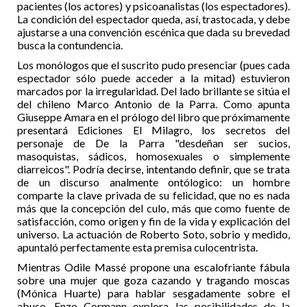
pacientes (los actores) y psicoanalistas (los espectadores).
La condición del espectador queda, así, trastocada, y debe
ajustarse a una convención escénica que dada su brevedad
busca la contundencia.
Los monólogos que el suscrito pudo presenciar (pues cada
espectador sólo puede acceder a la mitad) estuvieron
marcados por la irregularidad. Del lado brillante se sitúa el
del chileno Marco Antonio de la Parra. Como apunta
Giuseppe Amara en el prólogo del libro que próximamente
presentará Ediciones El Milagro, los secretos del
personaje de De la Parra "desdeñan ser sucios,
masoquistas, sádicos, homosexuales o simplemente
diarreicos". Podría decirse, intentando definir, que se trata
de un discurso analmente ontólogico: un hombre
comparte la clave privada de su felicidad, que no es nada
más que la concepción del culo, más que como fuente de
satisfacción, como origen y fin de la vida y explicación del
universo. La actuación de Roberto Soto, sobrio y medido,
apuntaló perfectamente esta premisa culocentrista.
Mientras Odile Massé propone una escalofriante fábula
sobre una mujer que goza cazando y tragando moscas
(Mónica Huarte) para hablar sesgadamente sobre el
abuso, Enzo Cormann explora las posibilidades de la