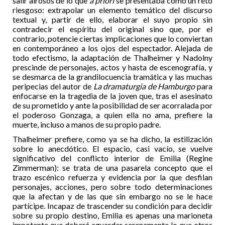
salir airosos de lo que
a priori
se presentaba como un reto
riesgoso: extrapolar un elemento temático del discurso
textual y, partir de ello, elaborar el suyo propio sin
contradecir el espíritu del original sino que, por el
contrario, potencie ciertas implicaciones que lo conviertan
en contemporáneo a los ojos del espectador. Alejada de
todo efectismo, la adaptación de Thalheimer y Nadolny
prescinde de personajes, actos y hasta de escenografía, y
se desmarca de la grandilocuencia tramática y las muchas
peripecias del autor de
La dramaturgia de Hamburgo
para
enfocarse en la tragedia de la joven que, tras el asesinato
de su prometido y ante la posibilidad de ser acorralada por
el poderoso Gonzaga, a quien ella no ama, prefiere la
muerte, incluso a manos de su propio padre.
Thalheimer prefiere, como ya se ha dicho, la estilización
sobre lo anecdótico. El espacio, casi vacío, se vuelve
significativo del conflicto interior de Emilia (Regine
Zimmerman): se trata de una pasarela concepto que el
trazo escénico refuerza y evidencia por la que desfilan
personajes, acciones, pero sobre todo determinaciones
que la afectan y de las que sin embargo no se le hace
partícipe. Incapaz de trascender su condición para decidir
sobre su propio destino, Emilia es apenas una marioneta
impotente que deberá aguardar serenamente lo que otros