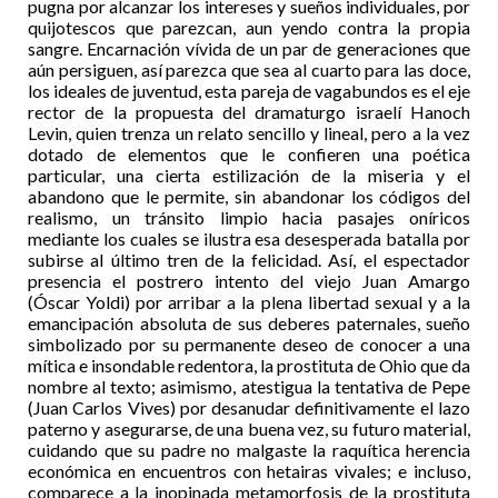
pugna por alcanzar los intereses y sueños individuales, por
quijotescos que parezcan, aun yendo contra la propia
sangre. Encarnación vívida de un par de generaciones que
aún persiguen, así parezca que sea al cuarto para las doce,
los ideales de juventud, esta pareja de vagabundos es el eje
rector de la propuesta del dramaturgo israelí Hanoch
Levin, quien trenza un relato sencillo y lineal, pero a la vez
dotado de elementos que le confieren una poética
particular, una cierta estilización de la miseria y el
abandono que le permite, sin abandonar los códigos del
realismo, un tránsito limpio hacia pasajes oníricos
mediante los cuales se ilustra esa desesperada batalla por
subirse al último tren de la felicidad. Así, el espectador
presencia el postrero intento del viejo Juan Amargo
(Óscar Yoldi) por arribar a la plena libertad sexual y a la
emancipación absoluta de sus deberes paternales, sueño
simbolizado por su permanente deseo de conocer a una
mítica e insondable redentora, la prostituta de Ohio que da
nombre al texto; asimismo, atestigua la tentativa de Pepe
(Juan Carlos Vives) por desanudar definitivamente el lazo
paterno y asegurarse, de una buena vez, su futuro material,
cuidando que su padre no malgaste la raquítica herencia
económica en encuentros con hetairas vivales; e incluso,
comparece a la inopinada metamorfosis de la prostituta