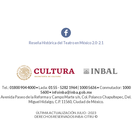
Reseña Histórica del Teatro en México 2.0-2.1
Tel.:
01800 904 4000
• Lada:
01 55 - 5282 1964
|
1000 5636
• Conmutador:
1000
5600
•
infoinba@inba.gob.mx
Avenida Paseo de la Reforma y Campo Marte s/n, Col. Polanco Chapultepec, Del.
Miguel Hidalgo, C.P. 11560, Ciudad de México.
ÚLTIMA ACTUALIZACIÓN JULIO - 2023
DERECHOS RESERVADOS INBA-CITRU ©