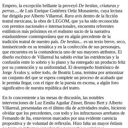
Empero, la excepción brillante la proveyó
De bestias, criaturas y
perras...
, de Luis Enrique Gutiérrez Ortiz Monasterio, cuya lectura
fue dirigida por Alberto Villarreal.
Rara avis
dentro de la ficción
teatral mexicana, la obra de LEGOM, que ya ha sido reconocida
con premios nacionales e internacionales, encuentra referentes
estilísticos más próximos en el realismo sucio de la narrativa
estadunidense contemporánea que en algún precedente de la
tradición teatral de nuestro país.
De bestias...
es un texto breve, seco,
inmisericorde en su temática y en la confección de sus personajes,
que encuentra en la contundencia uno de sus mayores atributos. El
diseño escénico de Villarreal ha sabido evitar las estridencias y la
confusión entre lo sobrio y lo plano y ha entregado un producto feliz
por su contención y su uniformidad. El desempeño histriónico de
Jorge Ávalos y, sobre todo, de Beatriz Luna, termina por armonizar
un conjunto del que se espera complete un proceso de acabado que
le permita llegar, con el rigor de la puesta en escena, a algún foro
significativo de nuestra república del teatro.
En lo concerniente a las mesas de discusión, las notables
intervenciones de Luz Emilia Aguilar Zinser, Bruno Bert y Alberto
Villarreal, presentadas en el último día de actividades reales, hicieron
olvidar que los precedentes, con todo y los infructuosos arrebatos de
Fernando de Ita, estuvieron marcados por una evidente carencia
propositiva y de voluntad de reflexión. Hizo falta un mayor énfasis