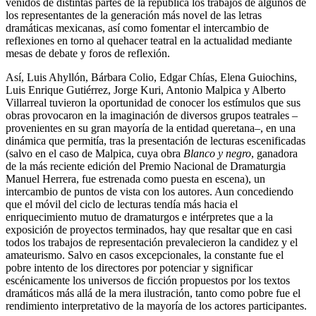
venidos de distintas partes de la república los trabajos de algunos de
los representantes de la generación más novel de las letras
dramáticas mexicanas, así como fomentar el intercambio de
reflexiones en torno al quehacer teatral en la actualidad mediante
mesas de debate y foros de reflexión.
Así, Luis Ahyllón, Bárbara Colio, Edgar Chías, Elena Guiochins,
Luis Enrique Gutiérrez, Jorge Kuri, Antonio Malpica y Alberto
Villarreal tuvieron la oportunidad de conocer los estímulos que sus
obras provocaron en la imaginación de diversos grupos teatrales –
provenientes en su gran mayoría de la entidad queretana–, en una
dinámica que permitía, tras la presentación de lecturas escenificadas
(salvo en el caso de Malpica, cuya obra
Blanco y negro
, ganadora
de la más reciente edición del Premio Nacional de Dramaturgia
Manuel Herrera, fue estrenada como puesta en escena), un
intercambio de puntos de vista con los autores. Aun concediendo
que el móvil del ciclo de lecturas tendía más hacia el
enriquecimiento mutuo de dramaturgos e intérpretes que a la
exposición de proyectos terminados, hay que resaltar que en casi
todos los trabajos de representación prevalecieron la candidez y el
amateurismo. Salvo en casos excepcionales, la constante fue el
pobre intento de los directores por potenciar y significar
escénicamente los universos de ficción propuestos por los textos
dramáticos más allá de la mera ilustración, tanto como pobre fue el
rendimiento interpretativo de la mayoría de los actores participantes.