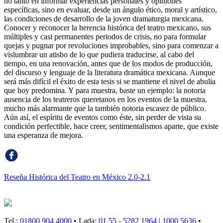
no tanto en informar experiencias personales y opiniones
específicas, sino en evaluar, desde un ángulo ético, moral y artístico,
las condiciones de desarrollo de la joven dramaturgia mexicana.
Conocer y reconocer la herencia histórica del teatro mexicano, sus
múltiples y casi permanentes periodos de crisis, no para formular
quejas y pugnar por revoluciones improbables, sino para comenzar a
vislumbrar un atisbo de lo que pudiera traducirse, al cabo del
tiempo, en una renovación, antes que de los modos de producción,
del discurso y lenguaje de la literatura dramática mexicana. Aunque
será más difícil el éxito de esta tesis si se mantiene el nivel de abulia
que hoy predomina. Y para muestra, baste un ejemplo: la notoria
ausencia de los teatreros queretanos en los eventos de la muestra,
mucho más alarmante que la también notoria escasez de público.
Aún así, el espíritu de eventos como éste, sin perder de vista su
condición perfectible, hace creer, sentimentalismos aparte, que existe
una esperanza de mejora.
Reseña Histórica del Teatro en México 2.0-2.1
Tel.:
01800 904 4000
• Lada:
01 55 - 5282 1964
|
1000 5636
•