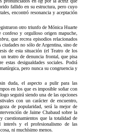
cos pronunciados en
off
por la actriz que
brido fallido en su estructura, pero cuyo
tales, encontró resonancia y aceptación
gistraron otro triunfo de Mónica Huarte
e confeso y orgulloso origen mapuche,
mbra
, que recrea episodios relacionados
s ciudades no sólo de Argentina, sino de
sis de esta situación (el Teatro de los
un teatro de denuncia frontal, que pisa
e estas desigualdades sociales. Podrá
ramatúrgica, pero nunca su congruencia y
sin duda, el aspecto a pulir para las
pos en los que es imposible soñar con
logo seguirá siendo una de las opciones
estivales con un carácter de encuentro,
 goza de popularidad, será la mejor de
intervención de Jaime Chabaud sobre la
cuestionamientos que la totalidad de
 interés y el profesionalismo de las
ca cosa, ni muchísimo menos.