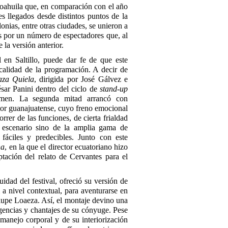
oahuila que, en comparación con el año
s llegados desde distintos puntos de la
onias, entre otras ciudades, se unieron a
s por un número de espectadores que, al
la versión anterior.
l en Saltillo, puede dar fe de que este
alidad de la programación. A decir de
aza Quiela
, dirigida por José Gálvez e
ésar Panini dentro del ciclo de
stand-up
tamen. La segunda mitad arrancó con
tor guanajuatense, cuyo freno emocional
rer de las funciones, de cierta frialdad
l escenario sino de la amplia gama de
fáciles y predecibles. Junto con este
ha
, en la que el director ecuatoriano hizo
tación del relato de Cervantes para el
uidad del festival, ofreció su versión de
 a nivel contextual, para aventurarse en
lupe Loaeza. Así, el montaje devino una
igencias y chantajes de su cónyuge. Pese
manejo corporal y de su interiorización