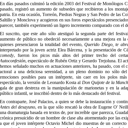
En días pasados culminó la edición 2003 del Festival de Monólogos C
pasado, registró un aumento de subsedes que recibieron a los montaje
patria. En esta ocasión, Torreón, Piedras Negras y San Pedro de las Col
Saltillo y Monclova y acogieron en sus foros espectáculos presenciado
parecer, también experimentó un ligero incremento comparado con el de 
El suscrito, que este año sólo atestiguó la segunda parte del festiva
aumento de público no obedeció necesariamente a una mejora en la c
quienes presenciaron la totalidad del evento,
Querido Diego, te abr
interpretado por la joven actriz Elea Bárcena, y la presentación de C
comedy
, fueron los picos más altos del primer trecho del cer
Autoconfesión
, espectáculo de Rubén Ortiz y Gerardo Trejoluna. El ac
hemos señalado muchos en actuaciones anteriores, ha pasado, con el cor
actoral a una deliciosa serenidad, a un pleno dominio no sólo de
emociones posibles para un intérprete, sin caer en los polos más 
espectáculo, la versión de Leonardo Kosta al
Don Quijote de la Manc
gala de gran destreza en la manipulación de marionetas y en la adap
público infantil, se inscribió dentro de lo más destacado del festival.
En contraparte, José Palacios, a quien se debe la instauración y contin
Antes del desayuno
, en la que sólo rescató la obra de Eugene O' Neill
una dramaturgia basada en textos de, por increíble que parezca, Guada
crónica presuicidio de un hombre de clase alta atormentado por las ex
a que el joven intérprete Octavio Michel dio muestras de un correcto 