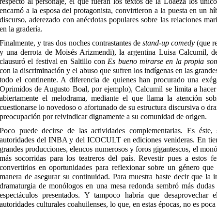
respecto al personaje, el que fueran los textos de la Loaeza los úni
encarnó a la esposa del protagonista, convirtieron a la puesta en un hí
discurso, aderezado con anécdotas populares sobre las relaciones mari
en la gradería.
Finalmente, y tras dos noches contrastantes de
stand-up comedy
(que re
y una derrota de Moisés Arizmendi), la argentina Luisa Calcumil, d
clausuró el festival en Saltillo con
Es bueno mirarse en la propia so
con la discriminación y el abuso que sufren los indígenas en las grande
todo el continente. A diferencia de quienes han procurado una exége
Oprimidos de Augusto Boal, por ejemplo), Calcumil se limita a hacer 
abiertamente el melodrama, mediante el que llama la atención sobr
cuestionarse lo novedoso o afortunado de su estructura discursiva o d
preocupación por reivindicar dignamente a su comunidad de origen.
Poco puede decirse de las actividades complementarias. Es éste, 
autoridades del INBA y del ICOCULT en ediciones venideras. En tiem
grandes producciones, elencos numerosos y foros gigantescos, el monó
más socorridas para los teatreros del país. Revestir pues a estos f
convertirlos en oportunidades para reflexionar sobre un género que
manera de asegurar su continuidad. Para muestra baste decir que la 
dramaturgia de monólogos en una mesa redonda sembró más dudas y 
espectáculos presentados. Y tampoco habría que desaprovechar el
autoridades culturales coahuilenses, lo que, en estas épocas, no es po