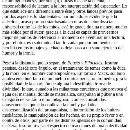
de ambigüedades y por delegar, quizás más de la cuenta, la
responsabilidad de lectura a la libre interpretación del espectador. Lo
que establece una diferencia entre éste y otros lances previos pasa
por dos aspectos fundamentales: por un lado es evidente que la
anécdota, acaso por no estar basada en otras de naturaleza tan
universal como las de los mitos, está fraguada de una manera mucho
más sólida por el autor, gracias a lo cual es capaz de proveernos
mejor de puntos de referencia al momento de aventurar una lectura;
y por el otro, esa solemnidad tan forzada que por momentos se
percibía en los trabajos ya citados deja paso a un sano ejercicio del
humor y la ironía.
Pese a la distancia que lo separa de
Fausto y Filoctetes
, Jesurun
persiste, desde otro ángulo, en el tratamiento de temas como la ética
y la moral en el hombre contemporáneo. En torno a Mack, solitario
adolescente huérfano de un pueblo norteamericano promedio, gira la
posibilidad de la aparición de alguna indescifrable forma de
divinidad, lo que, aunado a las milagrosas curaciones que provoca el
agua del manantial donde se materializa, catapultan al púber a una
categoría de santón o niño milagroso, con las consabidas
consecuencias que ello conlleva: la cruel y paulatina
despersonalización del protagonista, la intromisión de los buitres
mediáticos, la manipulación de los hechos, en su propio favor o en
contra de otros, por parte de las distintas iglesias de la comunidad,
etcétera. Jesurun revisa el espectro de reacciones de una colectividad