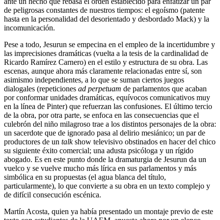
ante un hecho que rebasa el orden establecido para enfatizar un par
de peligrosas constantes de nuestros tiempos: el egoísmo (patente
hasta en la personalidad del desorientado y desbordado Mack) y la
incomunicación.
Pese a todo, Jesurun se empecina en el empleo de la incertidumbre y
las imprecisiones dramáticas (vuelta a la tesis de la cardinalidad de
Ricardo Ramírez Carnero) en el estilo y estructura de su obra. Las
escenas, aunque ahora más claramente relacionadas entre sí, son
asimismo independientes, a lo que se suman ciertos juegos
dialogales (repeticiones
ad perpetuam
de parlamentos que acaban
por conformar unidades dramáticas, equívocos comunicativos muy
en la línea de Pinter) que refuerzan las confusiones. El último tercio
de la obra, por otra parte, se enfoca en las consecuencias que el
culebrón del niño milagroso trae a los distintos personajes de la obra:
un sacerdote que de ignorado pasa al delirio mesiánico; un par de
productores de un
talk
show televisivo obstinados en hacer del chico
su siguiente éxito comercial; una adusta psicóloga y un rígido
abogado. Es en este punto donde la dramaturgia de Jesurun da un
vuelco y se vuelve mucho más lírica en sus parlamentos y más
simbólica en su propuestas (el agua blanca del título,
particularmente), lo que convierte a su obra en un texto complejo y
de difícil consecución escénica.
Martín Acosta, quien ya había presentado un montaje previo de este