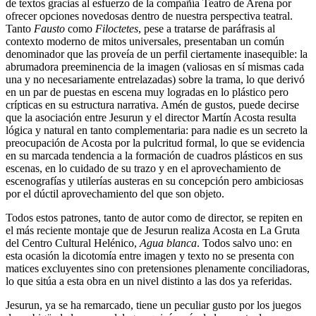
de textos gracias al esfuerzo de la compañía Teatro de Arena por
ofrecer opciones novedosas dentro de nuestra perspectiva teatral.
Tanto
Fausto
como
Filoctetes
, pese a tratarse de paráfrasis al
contexto moderno de mitos universales, presentaban un común
denominador que las proveía de un perfil ciertamente inasequible: la
abrumadora preeminencia de la imagen (valiosas en sí mismas cada
una y no necesariamente entrelazadas) sobre la trama, lo que derivó
en un par de puestas en escena muy logradas en lo plástico pero
crípticas en su estructura narrativa. Amén de gustos, puede decirse
que la asociación entre Jesurun y el director Martín Acosta resulta
lógica y natural en tanto complementaria: para nadie es un secreto la
preocupación de Acosta por la pulcritud formal, lo que se evidencia
en su marcada tendencia a la formación de cuadros plásticos en sus
escenas, en lo cuidado de su trazo y en el aprovechamiento de
escenografías y utilerías austeras en su concepción pero ambiciosas
por el dúctil aprovechamiento del que son objeto.
Todos estos patrones, tanto de autor como de director, se repiten en
el más reciente montaje que de Jesurun realiza Acosta en La Gruta
del Centro Cultural Helénico,
Agua blanca
. Todos salvo uno: en
esta ocasión la dicotomía entre imagen y texto no se presenta con
matices excluyentes sino con pretensiones plenamente conciliadoras,
lo que sitúa a esta obra en un nivel distinto a las dos ya referidas.
Jesurun, ya se ha remarcado, tiene un peculiar gusto por los juegos