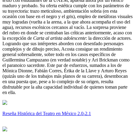
texto con estudiantes de la UAEM, apuesta ahora por un elenco
maduro y probado. Su oferta estética cumple con los parámetros de
su trayectoria: trazo meticuloso, ambientación sobria (en esta
ocasión con base en el negro y el gris), empleo de metáforas visuales
muy logradas (vuelta a la arena, a la que ahora acompaña el uso del
agua), recursos escénicos cercanos al vacío. La sorpresa proviene
del rubro en donde se centraban las críticas anteriormente, acaso con
la excepción de
Carta al artista adolescente
: la dirección de actores.
Logrando que sus intérpretes aborden con desenfado personajes
complejos y de dibujo preciso, Acosta consigue un rendimiento
general sobresaliente, sobre todo en los casos específicos de
Guillermina Campuzano (en verdad notable) y Ari Brickman como
el paranoico sacerdote. Este par de esfuerzos, sumados a los de
Mónica Dionne, Fabián Corres, Érika de la Llave y Arturo Reyes
(quizás uno de los trabajos más planos de su carrera), desembocan
en una puesta que, pese a lo complejo de su origen, resulta
disfrutable por la alta capacidad individual de quienes toman parte
en ella.
Reseña Histórica del Teatro en México 2.0-2.1