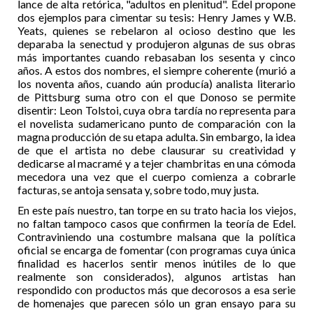
lance de alta retórica, "adultos en plenitud". Edel propone
dos ejemplos para cimentar su tesis: Henry James y W.B.
Yeats, quienes se rebelaron al ocioso destino que les
deparaba la senectud y produjeron algunas de sus obras
más importantes cuando rebasaban los sesenta y cinco
años. A estos dos nombres, el siempre coherente (murió a
los noventa años, cuando aún producía) analista literario
de Pittsburg suma otro con el que Donoso se permite
disentir: Leon Tolstoi, cuya obra tardía no representa para
el novelista sudamericano punto de comparación con la
magna producción de su etapa adulta. Sin embargo, la idea
de que el artista no debe clausurar su creatividad y
dedicarse al macramé y a tejer chambritas en una cómoda
mecedora una vez que el cuerpo comienza a cobrarle
facturas, se antoja sensata y, sobre todo, muy justa.
En este país nuestro, tan torpe en su trato hacia los viejos,
no faltan tampoco casos que confirmen la teoría de Edel.
Contraviniendo una costumbre malsana que la política
oficial se encarga de fomentar (con programas cuya única
finalidad es hacerlos sentir menos inútiles de lo que
realmente son considerados), algunos artistas han
respondido con productos más que decorosos a esa serie
de homenajes que parecen sólo un gran ensayo para su