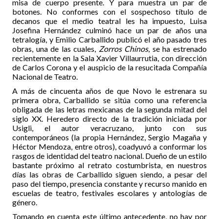
misa de cuerpo presente. Y para muestra un par de
botones. No conformes con el sospechoso título de
decanos que el medio teatral les ha impuesto, Luisa
Josefina Hernández culminó hace un par de años una
tetralogía, y Emilio Carballido publicó el año pasado tres
obras, una de las cuales,
Zorros Chinos
, se ha estrenado
recientemente en la Sala Xavier Villaurrutia, con dirección
de Carlos Corona y el auspicio de la resucitada Compañía
Nacional de Teatro.
A más de cincuenta años de que Novo le estrenara su
primera obra, Carballido se sitúa como una referencia
obligada de las letras mexicanas de la segunda mitad del
siglo XX. Heredero directo de la tradición iniciada por
Usigli, el autor veracruzano, junto con sus
contemporáneos (la propia Hernández, Sergio Magaña y
Héctor Mendoza, entre otros), coadyuvó a conformar los
rasgos de identidad del teatro nacional. Dueño de un estilo
bastante próximo al retrato costumbrista, en nuestros
días las obras de Carballido siguen siendo, a pesar del
paso del tiempo, presencia constante y recurso manido en
escuelas de teatro, festivales escolares y antologías de
género.
Tomando en cuenta este último antecedente, no hay por