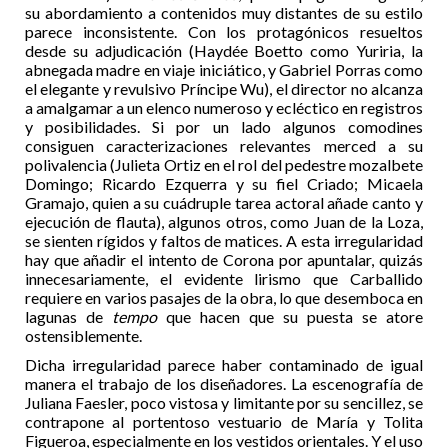
su abordamiento a contenidos muy distantes de su estilo
parece inconsistente. Con los protagónicos resueltos
desde su adjudicación (Haydée Boetto como Yuriria, la
abnegada madre en viaje iniciático, y Gabriel Porras como
el elegante y revulsivo Príncipe Wu), el director no alcanza
a amalgamar a un elenco numeroso y ecléctico en registros
y posibilidades. Si por un lado algunos comodines
consiguen caracterizaciones relevantes merced a su
polivalencia (Julieta Ortiz en el rol del pedestre mozalbete
Domingo; Ricardo Ezquerra y su fiel Criado; Micaela
Gramajo, quien a su cuádruple tarea actoral añade canto y
ejecución de flauta), algunos otros, como Juan de la Loza,
se sienten rígidos y faltos de matices. A esta irregularidad
hay que añadir el intento de Corona por apuntalar, quizás
innecesariamente, el evidente lirismo que Carballido
requiere en varios pasajes de la obra, lo que desemboca en
lagunas de
tempo
que hacen que su puesta se atore
ostensiblemente.
Dicha irregularidad parece haber contaminado de igual
manera el trabajo de los diseñadores. La escenografía de
Juliana Faesler, poco vistosa y limitante por su sencillez, se
contrapone al portentoso vestuario de María y Tolita
Figueroa, especialmente en los vestidos orientales. Y el uso