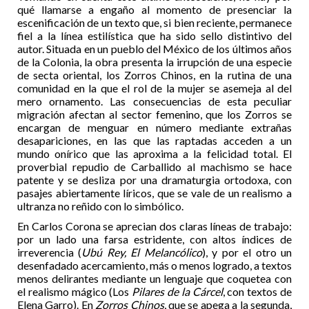
qué llamarse a engaño al momento de presenciar la
escenificación de un texto que, si bien reciente, permanece
fiel a la línea estilística que ha sido sello distintivo del
autor. Situada en un pueblo del México de los últimos años
de la Colonia, la obra presenta la irrupción de una especie
de secta oriental, los Zorros Chinos, en la rutina de una
comunidad en la que el rol de la mujer se asemeja al del
mero ornamento. Las consecuencias de esta peculiar
migración afectan al sector femenino, que los Zorros se
encargan de menguar en número mediante extrañas
desapariciones, en las que las raptadas acceden a un
mundo onírico que las aproxima a la felicidad total. El
proverbial repudio de Carballido al machismo se hace
patente y se desliza por una dramaturgia ortodoxa, con
pasajes abiertamente líricos, que se vale de un realismo a
ultranza no reñido con lo simbólico.
En Carlos Corona se aprecian dos claras líneas de trabajo:
por un lado una farsa estridente, con altos índices de
irreverencia (
Ubú Rey, El Melancólico
), y por el otro un
desenfadado acercamiento, más o menos logrado, a textos
menos delirantes mediante un lenguaje que coquetea con
el realismo mágico (Los
Pilares de la Cárcel
, con textos de
Elena Garro). En
Zorros Chinos
, que se apega a la segunda,