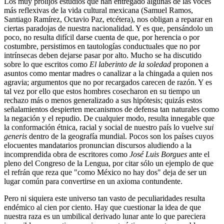
Los muy prolijos estudios que han entregado algunas de las voces
más reflexivas de la vida cultural mexicana (Samuel Ramos,
Santiago Ramírez, Octavio Paz, etcétera), nos obligan a reparar en
ciertas paradojas de nuestra nacionalidad. Y es que, pensándolo un
poco, no resulta difícil darse cuenta de que, por herencia o por
costumbre, persistimos en tautologías conductuales que no por
intrínsecas deben dejarse pasar por alto. Mucho se ha discutido
sobre lo que escritos como
El laberinto de la soledad
proponen a
asuntos como mentar madres o canalizar a la chingada a quien nos
agravia; argumentos que no por recargados carecen de razón. Y es
tal vez por ello que estos hombres cosecharon en su tiempo un
rechazo más o menos generalizado a sus hipótesis; quizás estos
señalamientos despierten mecanismos de defensa tan naturales como
la negación y el repudio. De cualquier modo, resulta innegable que
la conformación étnica, racial y social de nuestro país lo vuelve
sui
generis
dentro de la geografía mundial. Pocos son los países cuyos
elocuentes mandatarios pronuncian discursos aludiendo a la
incomprendida obra de escritores como
José Luis Borgues
ante el
pleno del Congreso de la Lengua, por citar sólo un ejemplo de que
el refrán que reza que "como México no hay dos" deja de ser un
lugar común para convertirse en un axioma contundente.
Pero ni siquiera este universo tan vasto de peculiaridades resulta
endémico al cien por ciento. Hay que cuestionar la idea de que
nuestra raza es un umbilical derivado lunar ante lo que pareciera