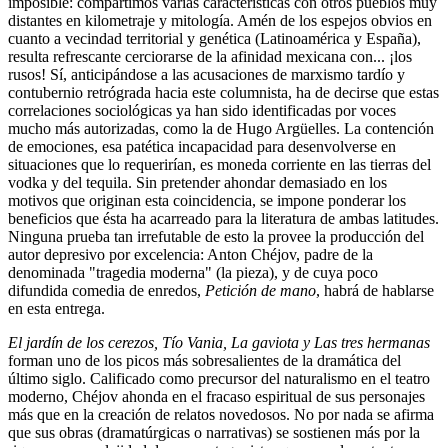
imposible: compartimos varias características con otros pueblos muy
distantes en kilometraje y mitología. Amén de los espejos obvios en
cuanto a vecindad territorial y genética (Latinoamérica y España),
resulta refrescante cerciorarse de la afinidad mexicana con... ¡los
rusos! Sí, anticipándose a las acusaciones de marxismo tardío y
contubernio retrógrada hacia este columnista, ha de decirse que estas
correlaciones sociológicas ya han sido identificadas por voces
mucho más autorizadas, como la de Hugo Argüelles. La contención
de emociones, esa patética incapacidad para desenvolverse en
situaciones que lo requerirían, es moneda corriente en las tierras del
vodka y del tequila. Sin pretender ahondar demasiado en los
motivos que originan esta coincidencia, se impone ponderar los
beneficios que ésta ha acarreado para la literatura de ambas latitudes.
Ninguna prueba tan irrefutable de esto la provee la producción del
autor depresivo por excelencia: Anton Chéjov, padre de la
denominada "tragedia moderna" (la pieza), y de cuya poco
difundida comedia de enredos,
Petición de mano
, habrá de hablarse
en esta entrega.
El jardín de los cerezos, Tío Vania, La gaviota y Las tres hermanas
forman uno de los picos más sobresalientes de la dramática del
último siglo. Calificado como precursor del naturalismo en el teatro
moderno, Chéjov ahonda en el fracaso espiritual de sus personajes
más que en la creación de relatos novedosos. No por nada se afirma
que sus obras (dramatúrgicas o narrativas) se sostienen más por la