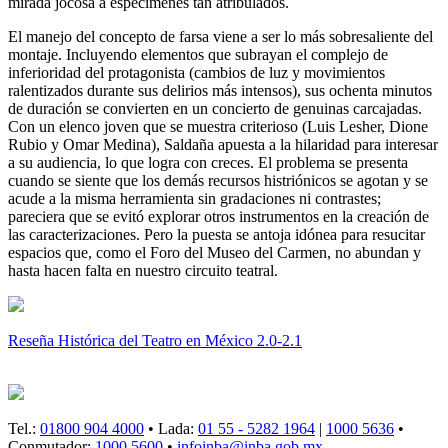
mirada jocosa a especímenes tan atribulados.
El manejo del concepto de farsa viene a ser lo más sobresaliente del
montaje. Incluyendo elementos que subrayan el complejo de
inferioridad del protagonista (cambios de luz y movimientos
ralentizados durante sus delirios más intensos), sus ochenta minutos
de duración se convierten en un concierto de genuinas carcajadas.
Con un elenco joven que se muestra criterioso (Luis Lesher, Dione
Rubio y Omar Medina), Saldaña apuesta a la hilaridad para interesar
a su audiencia, lo que logra con creces. El problema se presenta
cuando se siente que los demás recursos histriónicos se agotan y se
acude a la misma herramienta sin gradaciones ni contrastes;
pareciera que se evitó explorar otros instrumentos en la creación de
las caracterizaciones. Pero la puesta se antoja idónea para resucitar
espacios que, como el Foro del Museo del Carmen, no abundan y
hasta hacen falta en nuestro circuito teatral.
Reseña Histórica del Teatro en México 2.0-2.1
Tel.:
01800 904 4000
• Lada:
01 55 - 5282 1964
|
1000 5636
•
Conmutador:
1000 5600
•
infoinba@inba.gob.mx