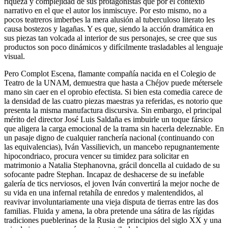
riqueza y complejidad de sus protagonistas que por el contexto
narrativo en el que el autor los inmiscuye. Por esto mismo, no a
pocos teatreros imberbes la mera alusión al tuberculoso literato les
causa bostezos y lagañas. Y es que, siendo la acción dramática en
sus piezas tan volcada al interior de sus personajes, se cree que sus
productos son poco dinámicos y difícilmente trasladables al lenguaje
visual.
Pero Complot Escena, flamante compañía nacida en el Colegio de
Teatro de la UNAM, demuestra que hasta a Chéjov puede métersele
mano sin caer en el oprobio efectista. Si bien esta comedia carece de
la densidad de las cuatro piezas maestras ya referidas, es notorio que
presenta la misma manufactura discursiva. Sin embargo, el principal
mérito del director José Luis Saldaña es imbuirle un toque fársico
que aligera la carga emocional de la trama sin hacerla deleznable. En
un pasaje digno de cualquier ranchería nacional (continuando con
las equivalencias), Iván Vassilievich, un mancebo repugnantemente
hipocondriaco, procura vencer su timidez para solicitar en
matrimonio a Natalia Stephanovna, grácil doncella al cuidado de su
sofocante padre Stephan. Incapaz de deshacerse de su inefable
galería de tics nerviosos, el joven Iván convertirá la mejor noche de
su vida en una infernal retahíla de enredos y malentendidos, al
reavivar involuntariamente una vieja disputa de tierras entre las dos
familias. Fluida y amena, la obra pretende una sátira de las rígidas
tradiciones pueblerinas de la Rusia de principios del siglo XX y una