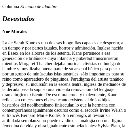
Columna
El mono de alambre
Devastados
Noé Morales
La de Sarah Kane es una de esas biografías capaces de despertar, a
un tiempo y por partes iguales, horror y admiración. Inglesa nacida
en Essex en los albores de los setenta, Kane pertenece a esa
generación de británicos cuya infancia y pubertad transcurrieron
mientras Margaret Thatcher dejaba morir a activistas en huelga de
hambre y movilizaba buena parte de su arsenal bélico para pelear
por un grupo de minúsculas islas australes, sólo importantes para su
reino como apareadero de pingüinos. Paradigma del artista tanático
y depresivo, su incursión en la escena teatral inglesa de mediados de
la década pasada supuso una violenta renovación del lenguaje
dramatúrgico existente. De escritura cruda y malevolente, Kane
refleja sin concesiones el desencanto existencial de los hijos
bastardos del neoliberalismo finisecular, lo que la hermana con
contemporáneos igualmente oscuros como el escocés Irvine Welsh o
el francés Bernard-Marie Koltés. Sin embargo, al revisar su
atribulada semblanza no puede evadirse la analogía con una figura
femenina de vida y obra igualmente estupefacientes: Sylvia Plath, la