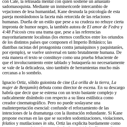
con Cate, la retrasada mental con quien sostiene un amasiato
sadomasoquista. Mediante un inmisericorde intercambio de
vejaciones de lesa humanidad, Kane desnuda la psicología de esta
pareja mostrándonos la faceta más retorcida de las relaciones
humanas. Dueña de un estilo que pese a su crudeza no rehuye cierta
impronta de humor negro, la también autora de
El amor de Fedra
y
4:48 Psicosis
crea una trama que, pese a las referencias
mayoritariamente localistas (los eternos conflictos entre los oriundos
de los distintos países que componen el Imperio Británico; las
diatribas racistas del protagonista contra jamaiquinos y paquistaníes,
por ejemplo), se vuelve universal en tanto brutalmente humana. De
esta manera el texto se constituye como una prueba fehaciente de
que el involucramiento entre tablado y butaquería no necesariamente
se vale de la delicadeza, sino también de herramientas mucho más
cercanas a lo sombrío.
Ignacio Ortiz, sólido guionista de cine (
La orilla de la tierra, La
mujer de Benjamín
) debuta como director de escena. En su descargo
habría que decir que se estrena con un texto bastante complejo y
radicalmente disímbolo con respecto a su línea estilística como
creador cinematográfico. Pero no puede soslayarse una
malinterpretación esencial: confunde el reforzamiento de las
intenciones de la dramaturga con la ilustración redundante. Si Kane
propone escenas en las que se suceden sodomizaciones, violaciones,
felatios
y mutilaciones
in situ
, Ortiz las explicita burdamente como