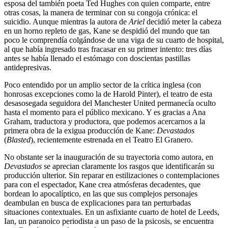
esposa del también poeta Ted Hughes con quien comparte, entre
otras cosas, la manera de terminar con su congoja crónica: el
suicidio. Aunque mientras la autora de
Ariel
decidió meter la cabeza
en un horno repleto de gas, Kane se despidió del mundo que tan
poco le comprendía colgándose de una viga de su cuarto de hospital,
al que había ingresado tras fracasar en su primer intento: tres días
antes se había llenado el estómago con doscientas pastillas
antidepresivas.
Poco entendido por un amplio sector de la crítica inglesa (con
honrosas excepciones como la de Harold Pinter), el teatro de esta
desasosegada seguidora del Manchester United permanecía oculto
hasta el momento para el público mexicano. Y es gracias a Ana
Graham, traductora y productora, que podemos acercarnos a la
primera obra de la exigua producción de Kane:
Devastados
(
Blasted
), recientemente estrenada en el Teatro El Granero.
No obstante ser la inauguración de su trayectoria como autora, en
Devastados
se aprecian claramente los rasgos que identificarán su
producción ulterior. Sin reparar en estilizaciones o contemplaciones
para con el espectador, Kane crea atmósferas decadentes, que
bordean lo apocalíptico, en las que sus complejos personajes
deambulan en busca de explicaciones para tan perturbadas
situaciones contextuales. En un asfixiante cuarto de hotel de Leeds,
Ian, un paranoico periodista a un paso de la psicosis, se encuentra