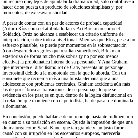
un recurso que, lejos de apuntalar la dramaticidad, sólo contribuye a
hacer de su puesta un producto de soluciones simplistas y, por
momentos, de excesiva rusticidad.
A pesar de contar con un par de actores de probada capacidad
(Arturo Ríos como el atribulado Ian y Ari Brickman como el
Soldado), Ortiz no alcanza a establecer un criterio uniforme de
interpretación, sobre todo a nivel tonal. Mientras que Ríos, pese a un
esfuerzo plausible, se pierde por momentos en la sobreactuación
(con desgarradores gritos que resultan superfluos), Brickman
exterioriza de forma mucho más sobria (y no por eso menos
efectiva) la problemática interna de su personaje. Y Ana Graham,
que interpreta el dificilísimo rol de Cate, presenta un personaje
inverosímil debido a la monotonía con la que lo aborda. Con un
sonsonete que recuerda más a una turista alemana que a una
adolescente con problemas cerebrales, Graham accidenta aún más
las de por sí bruscas transiciones de su personaje, lo que se
evidencia en los pasajes en que, dentro de la lógica disfuncional en
la relación que mantiene con el periodista, ha de pasar de dominada
a dominante.
En conclusión, puede hablarse de un montaje bastante rudimentario
en cuanto a su traslación en escena. Queda la impresión de que una
dramaturga como Sarah Kane, que tan grande y tan justo furor
causó con su irrupción en los escenarios europeos, merecería