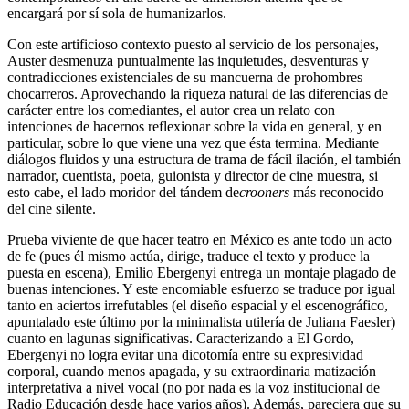
encargará por sí sola de humanizarlos.
Con este artificioso contexto puesto al servicio de los personajes,
Auster desmenuza puntualmente las inquietudes, desventuras y
contradicciones existenciales de su mancuerna de prohombres
chocarreros. Aprovechando la riqueza natural de las diferencias de
carácter entre los comediantes, el autor crea un relato con
intenciones de hacernos reflexionar sobre la vida en general, y en
particular, sobre lo que viene una vez que ésta termina. Mediante
diálogos fluidos y una estructura de trama de fácil ilación, el también
narrador, cuentista, poeta, guionista y director de cine muestra, si
esto cabe, el lado moridor del tándem de
crooners
más reconocido
del cine silente.
Prueba viviente de que hacer teatro en México es ante todo un acto
de fe (pues él mismo actúa, dirige, traduce el texto y produce la
puesta en escena), Emilio Ebergenyi entrega un montaje plagado de
buenas intenciones. Y este encomiable esfuerzo se traduce por igual
tanto en aciertos irrefutables (el diseño espacial y el escenográfico,
apuntalado este último por la minimalista utilería de Juliana Faesler)
cuanto en lagunas significativas. Caracterizando a El Gordo,
Ebergenyi no logra evitar una dicotomía entre su expresividad
corporal, cuando menos apagada, y su extraordinaria matización
interpretativa a nivel vocal (no por nada es la voz institucional de
Radio Educación desde hace varios años). Además, pareciera que su