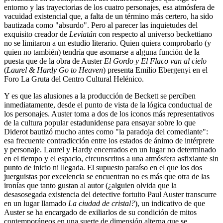
entorno y las trayectorias de los cuatro personajes, esa atmósfera de
vacuidad existencial que, a falta de un término más certero, ha sido
bautizada como "absurdo". Pero al parecer las inquietudes del
exquisito creador de
Leviatán
con respecto al universo beckettiano
no se limitaron a un estudio literario. Quien quiera comprobarlo (y
quien no también) tendría que asomarse a alguna función de la
puesta que de la obra de Auster
El Gordo y El Flaco van al cielo
(
Laurel & Hardy Go to Heaven
) presenta Emilio Ebergenyi en el
Foro La Gruta del Centro Cultural Helénico.
Y es que las alusiones a la producción de Beckett se perciben
inmediatamente, desde el punto de vista de la lógica conductual de
los personajes. Auster toma a dos de los iconos más representativos
de la cultura popular estadunidense para ensayar sobre lo que
Diderot bautizó mucho antes como "la paradoja del comediante":
esa frecuente contradicción entre los estados de ánimo de intérprete
y personaje. Laurel y Hardy encerrados en un lugar no determinado
en el tiempo y el espacio, circunscritos a una atmósfera asfixiante sin
punto de inicio ni llegada. El supuesto paraíso en el que los dos
juerguistas por excelencia se encuentran no es más que otra de las
ironías que tanto gustan al autor (¿alguien olvida que la
desasosegada existencia del detective fortuito Paul Auster transcurre
en un lugar llamado
La ciudad de cristal?
), un indicativo de que
Auster se ha encargado de exiliarlos de su condición de mitos
contemporáneos en una suerte de dimensión alterna que se