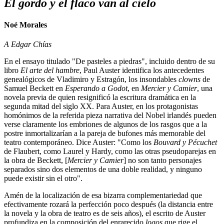
El gordo y el flaco van al cielo
Noé Morales
A Edgar Chías
En el ensayo titulado "De pasteles a piedras", incluido dentro de su
libro
El arte del hambre
, Paul Auster identifica los antecedentes
genealógicos de Vladimiro y Estragón, los insondables
clowns
de
Samuel Beckett en
Esperando a Godot
, en
Mercier y Camier
, una
novela previa de quien resignificó la escritura dramática en la
segunda mitad del siglo XX. Para Auster, en los protagonistas
homónimos de la referida pieza narrativa del Nobel irlandés pueden
verse claramente los embriones de algunos de los rasgos que a la
postre inmortalizarían a la pareja de bufones más memorable del
teatro contemporáneo. Dice Auster: "Como los
Bouvard y Pécuchet
de Flaubert, como Laurel y Hardy, como las otras pseudoparejas en
la obra de Beckett, [
Mercier y Camier
] no son tanto personajes
separados sino dos elementos de una doble realidad, y ninguno
puede existir sin el otro".
Amén de la localización de esa bizarra complementariedad que
efectivamente rozará la perfección poco después (la distancia entre
la novela y la obra de teatro es de seis años), el escrito de Auster
profundiza en la composición del enrarecido
logos
que rige el